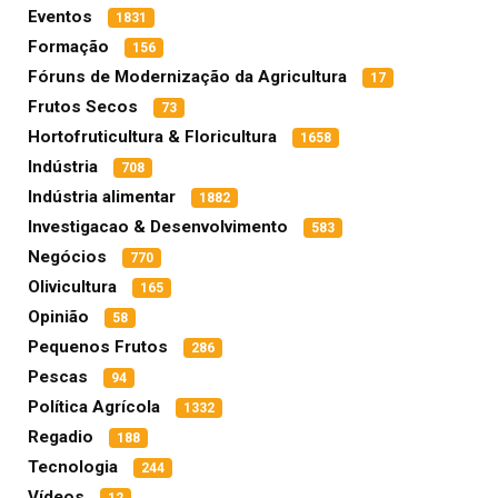
Eventos
1831
Formação
156
Fóruns de Modernização da Agricultura
17
Frutos Secos
73
Hortofruticultura & Floricultura
1658
Indústria
708
Indústria alimentar
1882
Investigacao & Desenvolvimento
583
Negócios
770
Olivicultura
165
Opinião
58
Pequenos Frutos
286
Pescas
94
Política Agrícola
1332
Regadio
188
Tecnologia
244
Vídeos