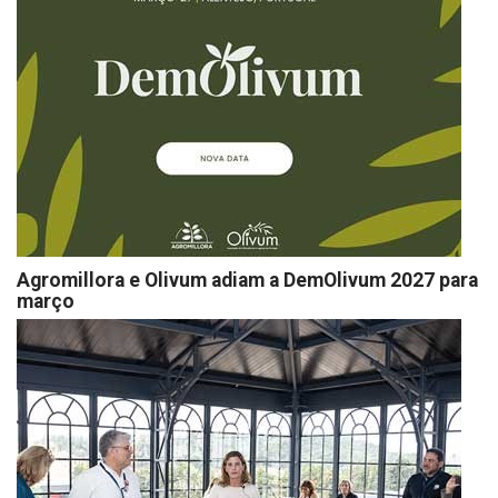
Agromillora e Olivum adiam a DemOlivum 2027 para
março