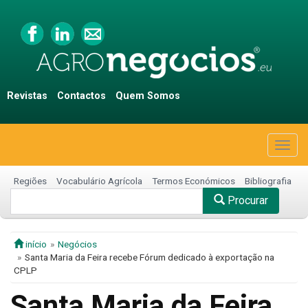
Revistas
Contactos
Quem Somos
Togg
navig
Regiões
Vocabulário Agrícola
Termos Económicos
Bibliografia
Procurar
início
Negócios
Santa Maria da Feira recebe Fórum dedicado à exportação na
CPLP
Santa Maria da Feira