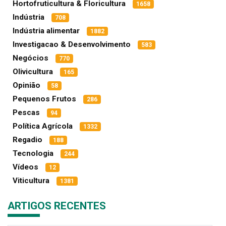
Hortofruticultura & Floricultura
1658
Indústria
708
Indústria alimentar
1882
Investigacao & Desenvolvimento
583
Negócios
770
Olivicultura
165
Opinião
58
Pequenos Frutos
286
Pescas
94
Política Agrícola
1332
Regadio
188
Tecnologia
244
Vídeos
12
Viticultura
1381
ARTIGOS RECENTES