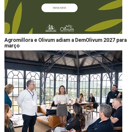
Agromillora e Olivum adiam a DemOlivum 2027 para
março