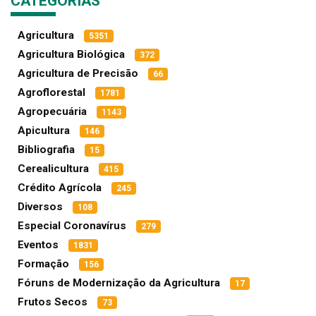
CATEGORIAS
Agricultura
5351
Agricultura Biológica
372
Agricultura de Precisão
66
Agroflorestal
1781
Agropecuária
1143
Apicultura
146
Bibliografia
15
Cerealicultura
415
Crédito Agrícola
245
Diversos
108
Especial Coronavírus
279
Eventos
1831
Formação
156
Fóruns de Modernização da Agricultura
17
Frutos Secos
73