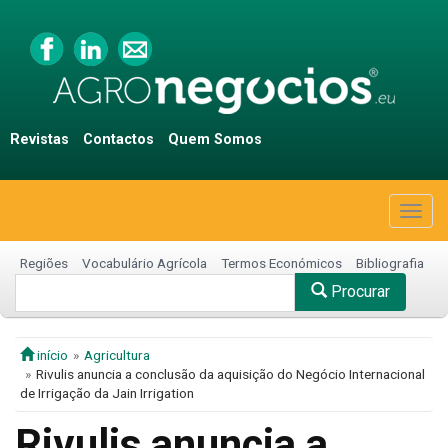
Revistas
Contactos
Quem Somos
Togg
navig
Regiões
Vocabulário Agrícola
Termos Económicos
Bibliografia
Procurar
início
Agricultura
Rivulis anuncia a conclusão da aquisição do Negócio Internacional
de Irrigação da Jain Irrigation
Rivulis anuncia a