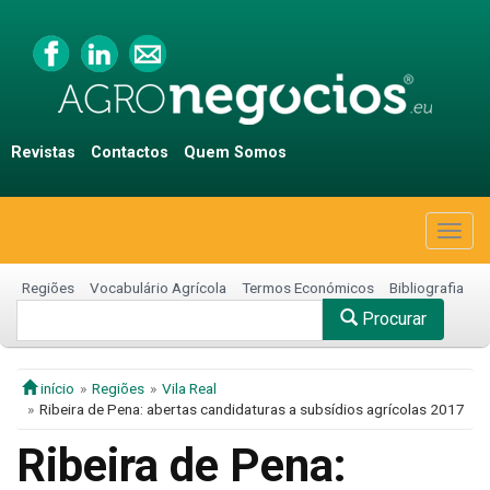
Revistas
Contactos
Quem Somos
Togg
navig
Regiões
Vocabulário Agrícola
Termos Económicos
Bibliografia
Procurar
início
Regiões
Vila Real
Ribeira de Pena: abertas candidaturas a subsídios agrícolas 2017
Ribeira de Pena: