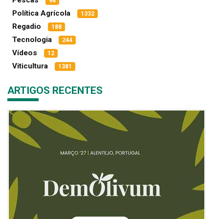
Pescas
94
Política Agrícola
1332
Regadio
188
Tecnologia
244
Vídeos
12
Viticultura
1381
ARTIGOS RECENTES