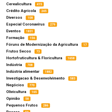
Cerealicultura
415
Crédito Agrícola
245
Diversos
108
Especial Coronavírus
279
Eventos
1831
Formação
156
Fóruns de Modernização da Agricultura
17
Frutos Secos
73
Hortofruticultura & Floricultura
1658
Indústria
708
Indústria alimentar
1882
Investigacao & Desenvolvimento
583
Negócios
770
Olivicultura
165
Opinião
58
Pequenos Frutos
286