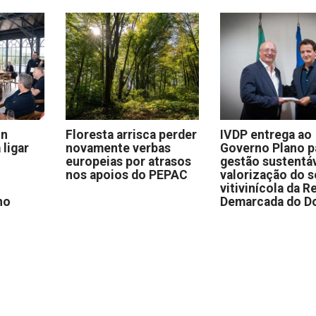
on
Floresta arrisca perder
IVDP entrega ao
 ligar
novamente verbas
Governo Plano p
europeias por atrasos
gestão sustentáv
nos apoios do PEPAC
valorização do s
vitivinícola da R
no
Demarcada do D