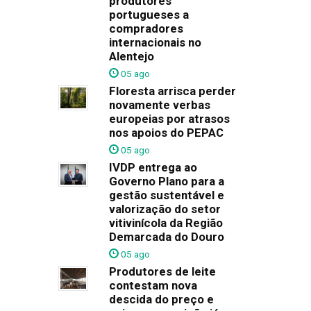
produtores
portugueses a
compradores
internacionais no
Alentejo
05 ago
Floresta arrisca perder
novamente verbas
europeias por atrasos
nos apoios do PEPAC
05 ago
IVDP entrega ao
Governo Plano para a
gestão sustentável e
valorização do setor
vitivinícola da Região
Demarcada do Douro
05 ago
Produtores de leite
contestam nova
descida do preço e