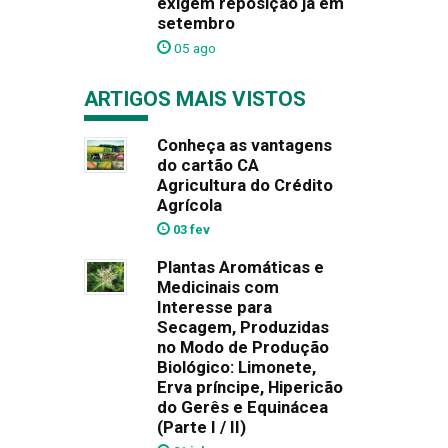
exigem reposição já em
setembro
05 ago
ARTIGOS MAIS VISTOS
Conheça as vantagens
do cartão CA
Agricultura do Crédito
Agrícola
03 fev
Plantas Aromáticas e
Medicinais com
Interesse para
Secagem, Produzidas
no Modo de Produção
Biológico: Limonete,
Erva príncipe, Hipericão
do Gerês e Equinácea
(Parte I / II)