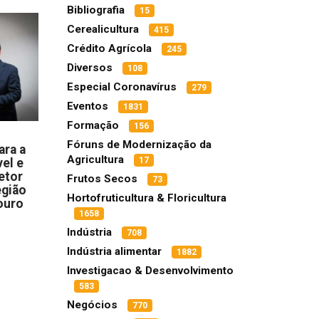
Bibliografia
15
Cerealicultura
415
Crédito Agrícola
245
Diversos
108
Especial Coronavírus
279
Eventos
1831
Formação
156
Fóruns de Modernização da
ara a
Agricultura
17
el e
etor
Frutos Secos
73
egião
Hortofruticultura & Floricultura
ouro
1658
Indústria
708
Indústria alimentar
1882
Investigacao & Desenvolvimento
583
Negócios
770