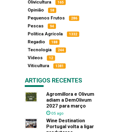
Olivicultura
165
Opinião
58
Pequenos Frutos
286
Pescas
94
Política Agrícola
1332
Regadio
188
Tecnologia
244
Vídeos
12
Viticultura
1381
ARTIGOS RECENTES
Agromillora e Olivum
adiam a DemOlivum
2027 para março
05 ago
Wine Destination
Portugal volta a ligar