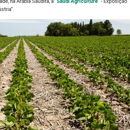
de, na Arábia Saudita, a “
Saudi Agriculture
” - Exposição
stria".