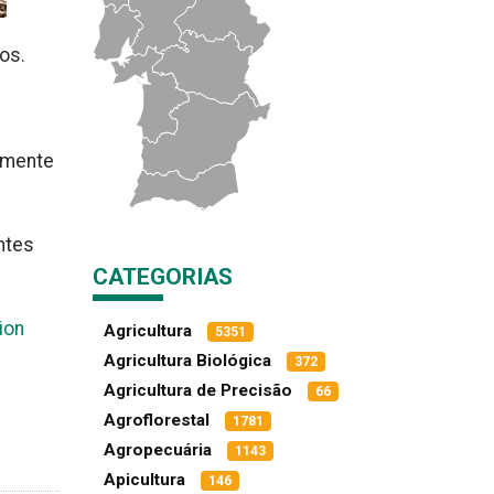
os.
eamente
ntes
CATEGORIAS
ion
Agricultura
5351
Agricultura Biológica
372
Agricultura de Precisão
66
Agroflorestal
1781
Agropecuária
1143
Apicultura
146