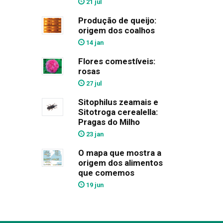
21 jul
Produção de queijo:
origem dos coalhos
14 jan
Flores comestíveis:
rosas
27 jul
Sitophilus zeamais e
Sitotroga cerealella:
Pragas do Milho
23 jan
O mapa que mostra a
origem dos alimentos
que comemos
19 jun