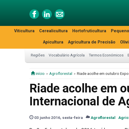
Viticultura
Cerealicultura
Hortofruticultura
Pequeno
Apicultura
Agricultura de Precisão
Oliv
Regiões
Vocabulário Agrícola
Termos Económicos
início
Agroflorestal
Riade acolhe em outubro Expos
Riade acolhe em o
Internacional de A
03 junho 2016, sexta-feira
Agroflorestal
Agric