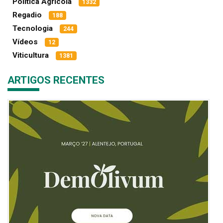
Política Agrícola
1332
Regadio
188
Tecnologia
244
Vídeos
12
Viticultura
1381
ARTIGOS RECENTES