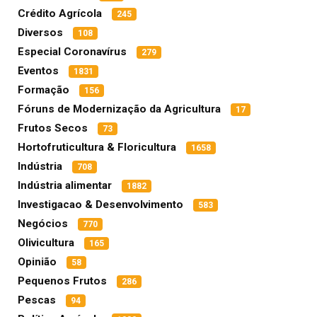
Crédito Agrícola
245
Diversos
108
Especial Coronavírus
279
Eventos
1831
Formação
156
Fóruns de Modernização da Agricultura
17
Frutos Secos
73
Hortofruticultura & Floricultura
1658
Indústria
708
Indústria alimentar
1882
Investigacao & Desenvolvimento
583
Negócios
770
Olivicultura
165
Opinião
58
Pequenos Frutos
286
Pescas
94