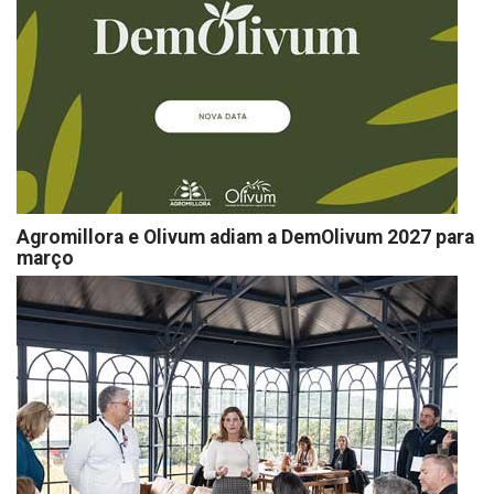
Agromillora e Olivum adiam a DemOlivum 2027 para
março