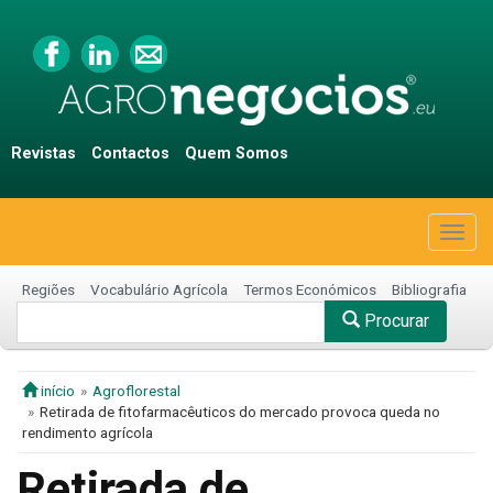
Revistas
Contactos
Quem Somos
Togg
navig
Regiões
Vocabulário Agrícola
Termos Económicos
Bibliografia
Procurar
início
Agroflorestal
Retirada de fitofarmacêuticos do mercado provoca queda no
rendimento agrícola
Retirada de