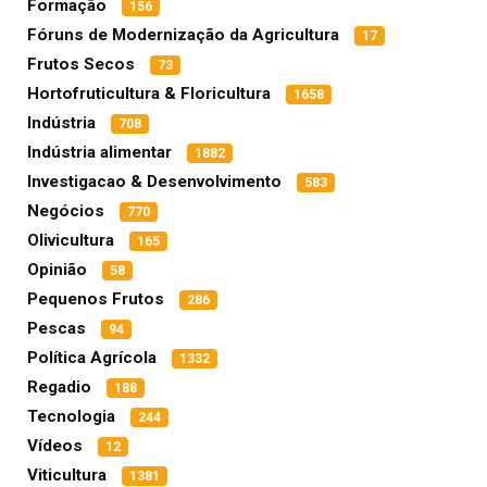
Formação
156
Fóruns de Modernização da Agricultura
17
Frutos Secos
73
Hortofruticultura & Floricultura
1658
Indústria
708
Indústria alimentar
1882
Investigacao & Desenvolvimento
583
Negócios
770
Olivicultura
165
Opinião
58
Pequenos Frutos
286
Pescas
94
Política Agrícola
1332
Regadio
188
Tecnologia
244
Vídeos
12
Viticultura
1381