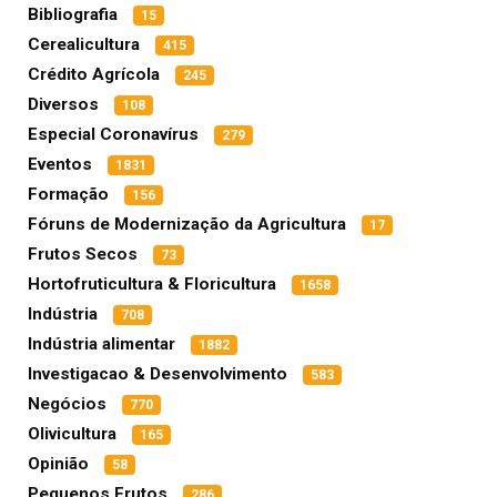
Bibliografia
15
Cerealicultura
415
Crédito Agrícola
245
Diversos
108
Especial Coronavírus
279
Eventos
1831
Formação
156
Fóruns de Modernização da Agricultura
17
Frutos Secos
73
Hortofruticultura & Floricultura
1658
Indústria
708
Indústria alimentar
1882
Investigacao & Desenvolvimento
583
Negócios
770
Olivicultura
165
Opinião
58
Pequenos Frutos
286