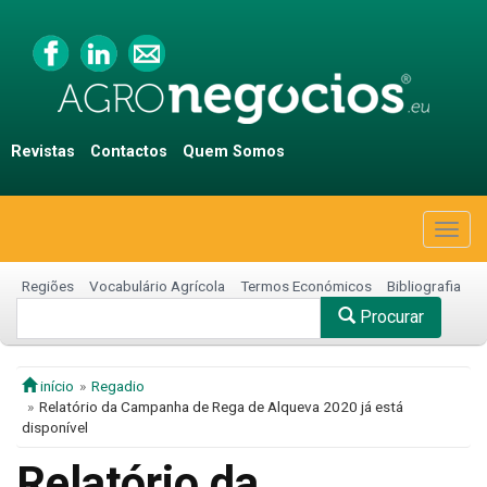
Revistas
Contactos
Quem Somos
Togg
navig
Regiões
Vocabulário Agrícola
Termos Económicos
Bibliografia
Procurar
início
Regadio
Relatório da Campanha de Rega de Alqueva 2020 já está
disponível
Relatório da