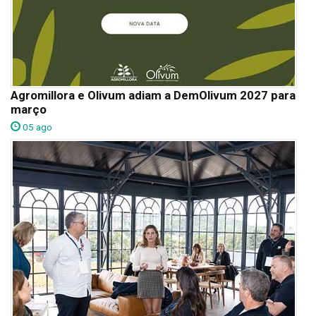
Agromillora e Olivum adiam a DemOlivum 2027 para
março
05 ago