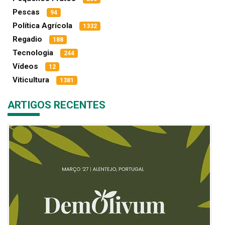
Pescas
94
Política Agrícola
1332
Regadio
188
Tecnologia
244
Vídeos
12
Viticultura
1381
ARTIGOS RECENTES