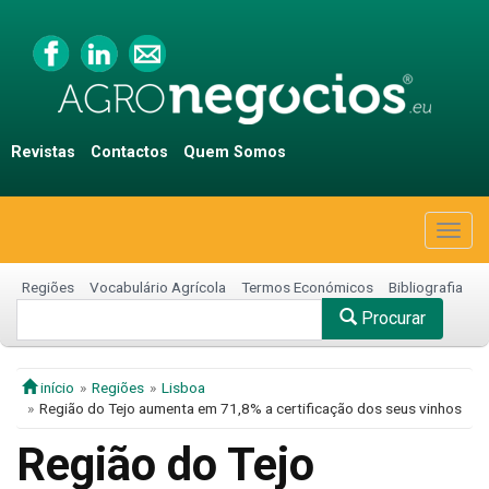
Revistas
Contactos
Quem Somos
Togg
navig
Regiões
Vocabulário Agrícola
Termos Económicos
Bibliografia
Procurar
início
Regiões
Lisboa
Região do Tejo aumenta em 71,8% a certificação dos seus vinhos
Região do Tejo