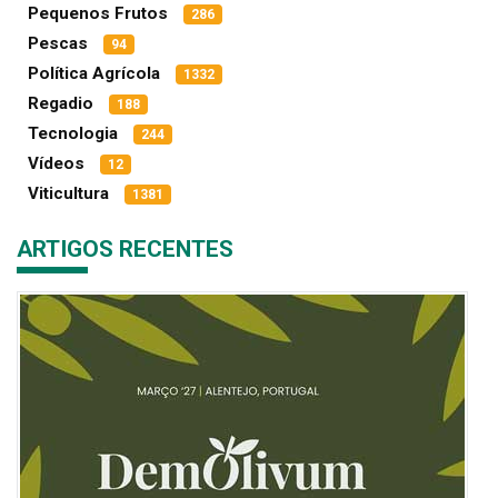
Pequenos Frutos
286
Pescas
94
Política Agrícola
1332
Regadio
188
Tecnologia
244
Vídeos
12
Viticultura
1381
ARTIGOS RECENTES