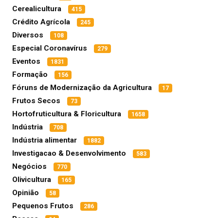
Cerealicultura
415
Crédito Agrícola
245
Diversos
108
Especial Coronavírus
279
Eventos
1831
Formação
156
Fóruns de Modernização da Agricultura
17
Frutos Secos
73
Hortofruticultura & Floricultura
1658
Indústria
708
Indústria alimentar
1882
Investigacao & Desenvolvimento
583
Negócios
770
Olivicultura
165
Opinião
58
Pequenos Frutos
286