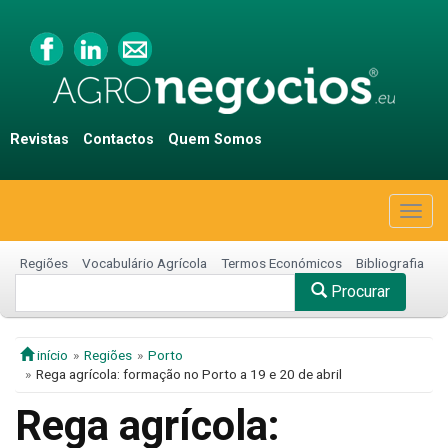
Revistas
Contactos
Quem Somos
Togg
navig
Regiões
Vocabulário Agrícola
Termos Económicos
Bibliografia
Procurar
início
Regiões
Porto
Rega agrícola: formação no Porto a 19 e 20 de abril
Rega agrícola: