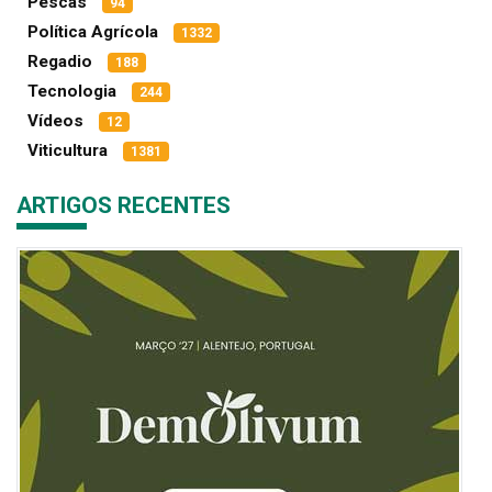
Pescas
94
Política Agrícola
1332
Regadio
188
Tecnologia
244
Vídeos
12
Viticultura
1381
ARTIGOS RECENTES