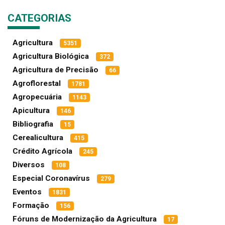
CATEGORIAS
Agricultura
5351
Agricultura Biológica
372
Agricultura de Precisão
66
Agroflorestal
1781
Agropecuária
1143
Apicultura
146
Bibliografia
15
Cerealicultura
415
Crédito Agrícola
245
Diversos
108
Especial Coronavírus
279
Eventos
1831
Formação
156
Fóruns de Modernização da Agricultura
17