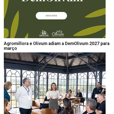
Agromillora e Olivum adiam a DemOlivum 2027 para
março