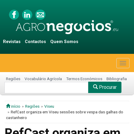
Revistas
Contactos
Quem Somos
Togg
navig
Regiões
Vocabulário Agrícola
Termos Económicos
Bibliografia
Procurar
início
Regiões
Viseu
RefCast organiza em Viseu sessões sobre vespa das galhas do
castanheiro
RefCast organiza em