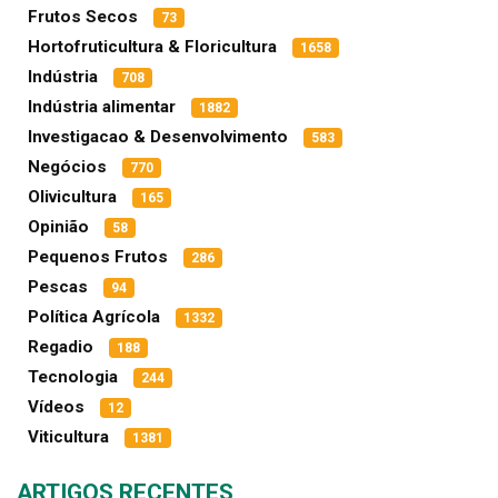
Frutos Secos
73
Hortofruticultura & Floricultura
1658
Indústria
708
Indústria alimentar
1882
Investigacao & Desenvolvimento
583
Negócios
770
Olivicultura
165
Opinião
58
Pequenos Frutos
286
Pescas
94
Política Agrícola
1332
Regadio
188
Tecnologia
244
Vídeos
12
Viticultura
1381
ARTIGOS RECENTES