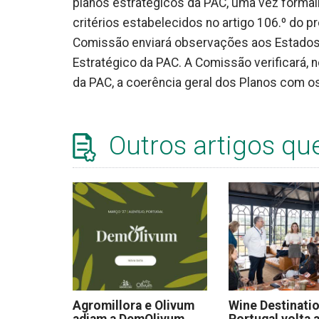
planos estratégicos da PAC, uma vez form
critérios estabelecidos no artigo 106.º do 
Comissão enviará observações aos Estados
Estratégico da PAC. A Comissão verificará,
da PAC, a coerência geral dos Planos com os
Outros artigos qu
Agromillora e Olivum
Wine Destinati
adiam a DemOlivum
Portugal volta a