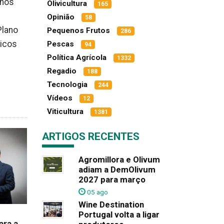
 nos
Olivicultura
165
Opinião
58
Plano
Pequenos Frutos
286
gicos
Pescas
94
Política Agrícola
1332
Regadio
188
Tecnologia
244
Vídeos
12
Viticultura
1381
ARTIGOS RECENTES
Agromillora e Olivum
adiam a DemOlivum
2027 para março
05 ago
Wine Destination
Portugal volta a ligar
ara a