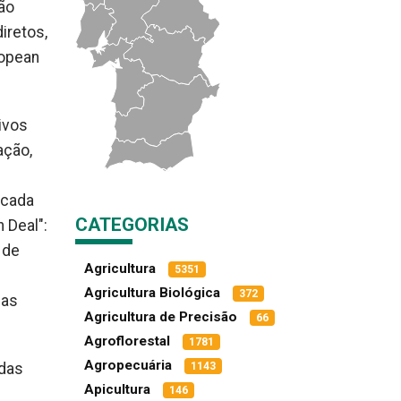
ão
iretos,
ropean
ivos
ação,
 cada
CATEGORIAS
 Deal":
 de
Agricultura
5351
Agricultura Biológica
372
eas
Agricultura de Precisão
66
Agroflorestal
1781
Agropecuária
adas
1143
Apicultura
146