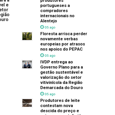
produtores
el e
portugueses a
etor
compradores
egião
internacionais no
ouro
Alentejo
05 ago
Floresta arrisca perder
novamente verbas
europeias por atrasos
nos apoios do PEPAC
05 ago
IVDP entrega ao
Governo Plano para a
gestão sustentável e
valorização do setor
vitivinícola da Região
Demarcada do Douro
05 ago
Produtores de leite
contestam nova
descida do preço e