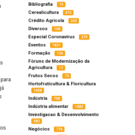
Bibliografia
15
m
Cerealicultura
415
Crédito Agrícola
245
Diversos
108
Especial Coronavírus
279
Eventos
1831
Formação
156
Fóruns de Modernização da
as
Agricultura
17
Frutos Secos
73
 para
Hortofruticultura & Floricultura
já
1658
s
Indústria
708
Indústria alimentar
1882
Investigacao & Desenvolvimento
583
dos
Negócios
770