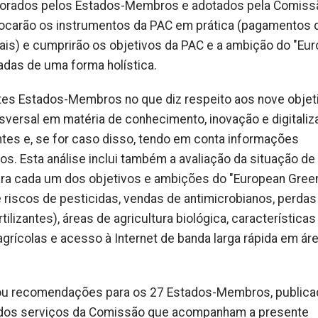
aborados pelos Estados-Membros e adotados pela Comiss
ocarão os instrumentos da PAC em prática (pagamentos d
iais) e cumprirão os objetivos da PAC e a ambição do "Eu
adas de uma forma holística.
ntes Estados-Membros no que diz respeito aos nove objet
nsversal em matéria de conhecimento, inovação e digitaliz
tes e, se for caso disso, tendo em conta informações
s. Esta análise inclui também a avaliação da situação de
ra cada um dos objetivos e ambições do "European Green
e riscos de pesticidas, vendas de antimicrobianos, perdas
lizantes), áreas de agricultura biológica, características
agrícolas e acesso à Internet de banda larga rápida em ár
rou recomendações para os 27 Estados-Membros, public
 dos serviços da Comissão que acompanham a presente