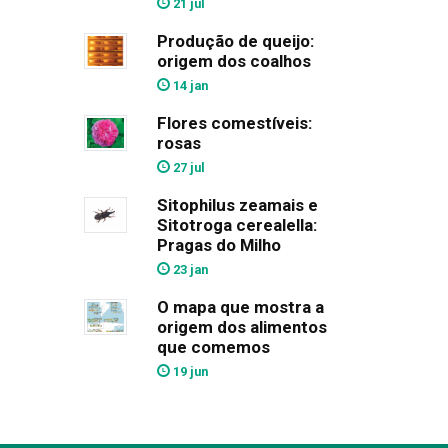
21 jul
Produção de queijo:
origem dos coalhos
14 jan
Flores comestíveis:
rosas
27 jul
Sitophilus zeamais e
Sitotroga cerealella:
Pragas do Milho
23 jan
O mapa que mostra a
origem dos alimentos
que comemos
19 jun