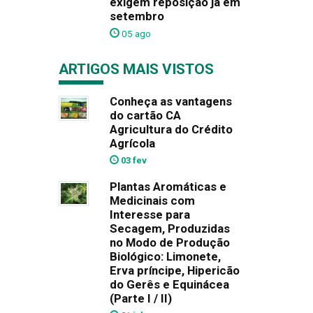
exigem reposição já em
setembro
05 ago
ARTIGOS MAIS VISTOS
Conheça as vantagens
do cartão CA
Agricultura do Crédito
Agrícola
03 fev
Plantas Aromáticas e
Medicinais com
Interesse para
Secagem, Produzidas
no Modo de Produção
Biológico: Limonete,
Erva príncipe, Hipericão
do Gerês e Equinácea
(Parte I / II)