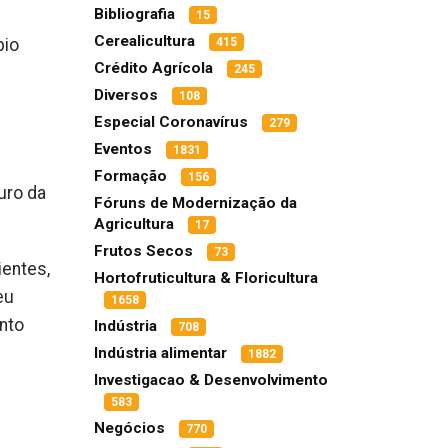
Bibliografia
15
Cerealicultura
pio
415
Crédito Agrícola
245
Diversos
108
Especial Coronavírus
279
Eventos
1831
Formação
156
uro da
Fóruns de Modernização da
Agricultura
17
Frutos Secos
73
ientes,
Hortofruticultura & Floricultura
eu
1658
nto
Indústria
708
Indústria alimentar
1882
Investigacao & Desenvolvimento
l
583
Negócios
770