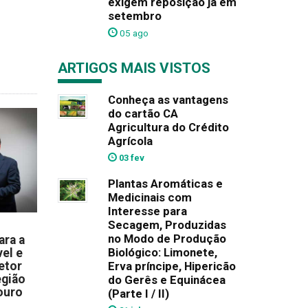
exigem reposição já em
setembro
05 ago
ARTIGOS MAIS VISTOS
Conheça as vantagens
do cartão CA
Agricultura do Crédito
Agrícola
03 fev
Plantas Aromáticas e
Medicinais com
Interesse para
Secagem, Produzidas
no Modo de Produção
ara a
Biológico: Limonete,
el e
etor
Erva príncipe, Hipericão
egião
do Gerês e Equinácea
ouro
(Parte I / II)