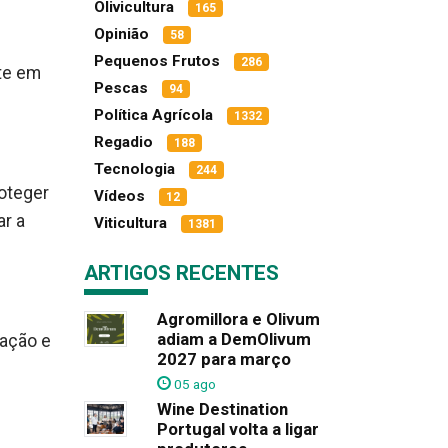
Olivicultura
165
Opinião
58
Pequenos Frutos
286
te em
Pescas
94
Política Agrícola
1332
Regadio
188
Tecnologia
244
oteger
Vídeos
12
r a
Viticultura
1381
ARTIGOS RECENTES
Agromillora e Olivum
adiam a DemOlivum
zação e
2027 para março
05 ago
Wine Destination
Portugal volta a ligar