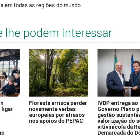
ça em todas as regiões do mundo.
e lhe podem interessar
on
Floresta arrisca perder
IVDP entrega ao
 ligar
novamente verbas
Governo Plano p
europeias por atrasos
gestão sustentáv
nos apoios do PEPAC
valorização do s
vitivinícola da R
no
Demarcada do D