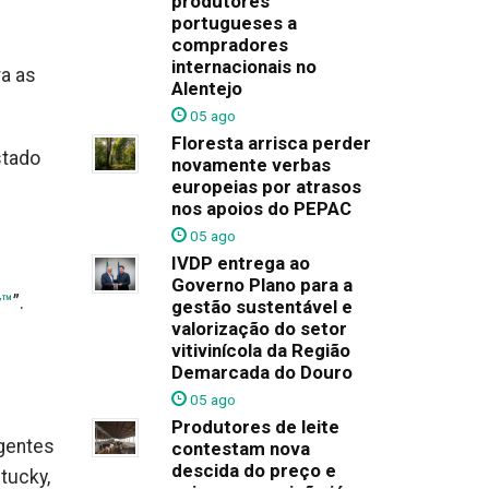
produtores
portugueses a
compradores
internacionais no
ra as
Alentejo
05 ago
Floresta arrisca perder
stado
novamente verbas
europeias por atrasos
nos apoios do PEPAC
05 ago
IVDP entrega ao
Governo Plano para a
y™
”.
gestão sustentável e
valorização do setor
vitivinícola da Região
Demarcada do Douro
05 ago
Produtores de leite
rgentes
contestam nova
descida do preço e
tucky,