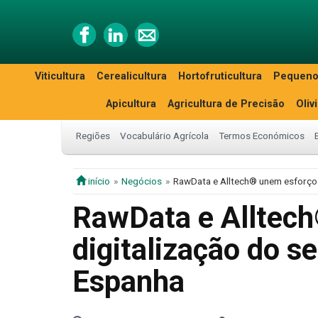
Viticultura
Cerealicultura
Hortofruticultura
Pequeno
Apicultura
Agricultura de Precisão
Oliv
Regiões
Vocabulário Agrícola
Termos Económicos
início
Negócios
RawData e Alltech® unem esforços
RawData e Alltech
digitalização do s
Espanha