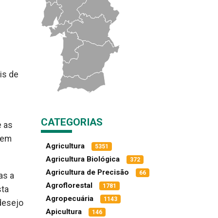
is de
CATEGORIAS
e as
 em
Agricultura
5351
Agricultura Biológica
372
Agricultura de Precisão
66
as a
Agroflorestal
1781
sta
Agropecuária
1143
desejo
Apicultura
146