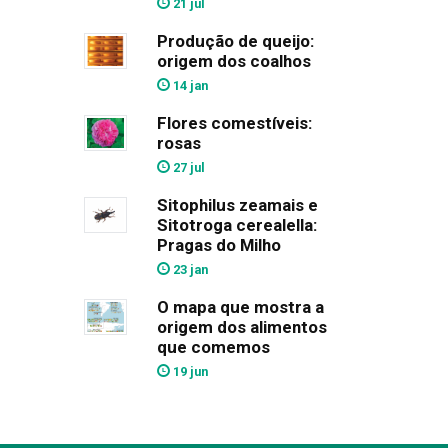
21 jul
Produção de queijo:
origem dos coalhos
14 jan
Flores comestíveis:
rosas
27 jul
Sitophilus zeamais e
Sitotroga cerealella:
Pragas do Milho
23 jan
O mapa que mostra a
origem dos alimentos
que comemos
19 jun