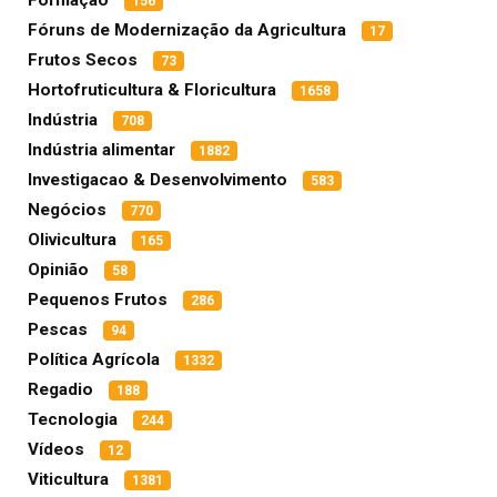
Formação
156
Fóruns de Modernização da Agricultura
17
Frutos Secos
73
Hortofruticultura & Floricultura
1658
Indústria
708
Indústria alimentar
1882
Investigacao & Desenvolvimento
583
Negócios
770
Olivicultura
165
Opinião
58
Pequenos Frutos
286
Pescas
94
Política Agrícola
1332
Regadio
188
Tecnologia
244
Vídeos
12
Viticultura
1381