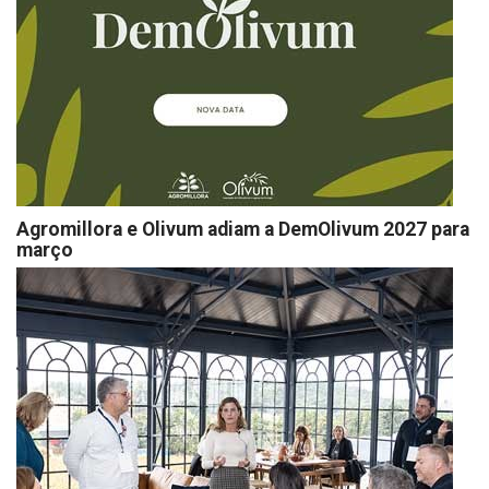
Agromillora e Olivum adiam a DemOlivum 2027 para
março