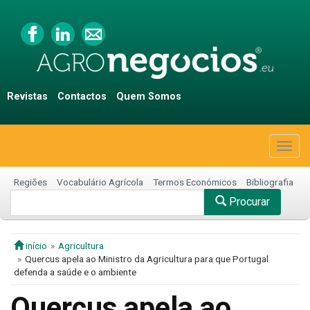
Revistas
Contactos
Quem Somos
Togg
navig
Regiões
Vocabulário Agrícola
Termos Económicos
Bibliografia
Procurar
início
Agricultura
Quercus apela ao Ministro da Agricultura para que Portugal
defenda a saúde e o ambiente
Quercus apela ao