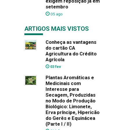
exigem reposição já em
setembro
05 ago
ARTIGOS MAIS VISTOS
Conheça as vantagens
do cartão CA
Agricultura do Crédito
Agrícola
03 fev
Plantas Aromáticas e
Medicinais com
Interesse para
Secagem, Produzidas
no Modo de Produção
Biológico: Limonete,
Erva príncipe, Hipericão
do Gerês e Equinácea
(Parte I / II)