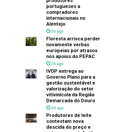
produtores
portugueses a
compradores
internacionais no
Alentejo
05 ago
Floresta arrisca perder
novamente verbas
europeias por atrasos
nos apoios do PEPAC
05 ago
IVDP entrega ao
Governo Plano para a
gestão sustentável e
valorização do setor
vitivinícola da Região
Demarcada do Douro
05 ago
Produtores de leite
contestam nova
descida do preço e