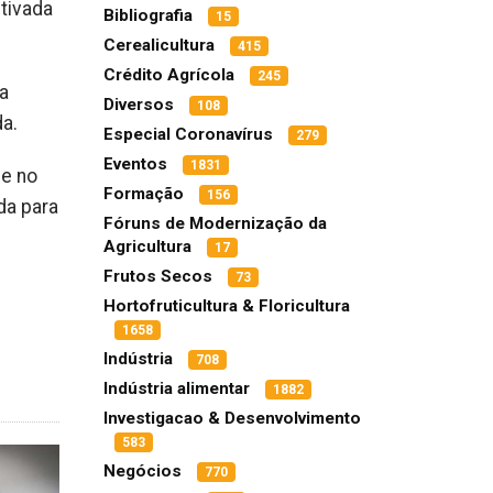
ltivada
Bibliografia
15
Cerealicultura
415
Crédito Agrícola
245
a
Diversos
108
da.
Especial Coronavírus
279
Eventos
1831
 e no
Formação
156
da para
Fóruns de Modernização da
Agricultura
17
Frutos Secos
73
Hortofruticultura & Floricultura
1658
Indústria
708
Indústria alimentar
1882
Investigacao & Desenvolvimento
583
Negócios
770