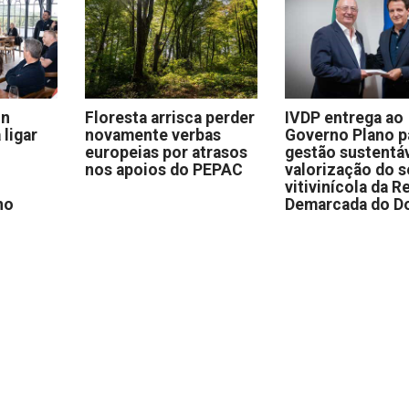
on
Floresta arrisca perder
IVDP entrega ao
 ligar
novamente verbas
Governo Plano p
europeias por atrasos
gestão sustentáv
nos apoios do PEPAC
valorização do s
vitivinícola da R
no
Demarcada do D