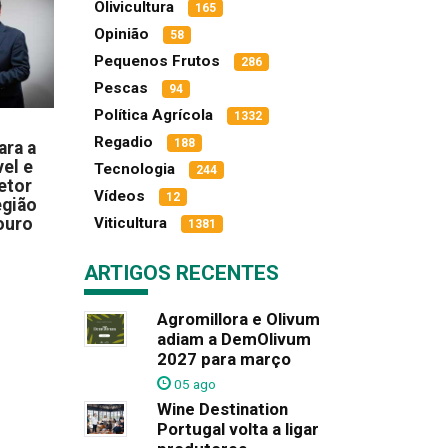
Olivicultura
165
Opinião
58
Pequenos Frutos
286
Pescas
94
Política Agrícola
1332
Regadio
188
ara a
el e
Tecnologia
244
etor
Vídeos
12
egião
ouro
Viticultura
1381
ARTIGOS RECENTES
Agromillora e Olivum
adiam a DemOlivum
2027 para março
05 ago
Wine Destination
Portugal volta a ligar