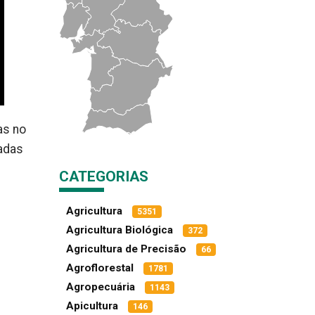
as no
zadas
CATEGORIAS
Agricultura
5351
Agricultura Biológica
372
Agricultura de Precisão
66
Agroflorestal
1781
e
Agropecuária
1143
Apicultura
146