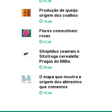
21 jul
Produção de queijo:
origem dos coalhos
14 jan
Flores comestíveis:
rosas
27 jul
Sitophilus zeamais e
Sitotroga cerealella:
Pragas do Milho
23 jan
O mapa que mostra a
origem dos alimentos
que comemos
19 jun