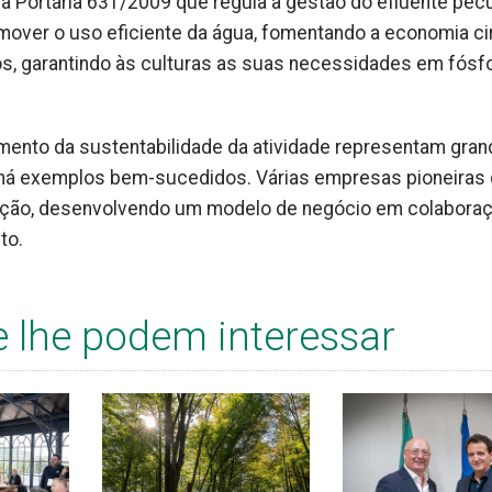
a a Portaria 631/2009 que regula a gestão do efluente pec
mover o uso eficiente da água, fomentando a economia ci
os, garantindo às culturas as suas necessidades em fósf
 aumento da sustentabilidade da atividade representam gra
á há exemplos bem-sucedidos. Várias empresas pioneiras
ansição, desenvolvendo um modelo de negócio em colabora
to.
e lhe podem interessar