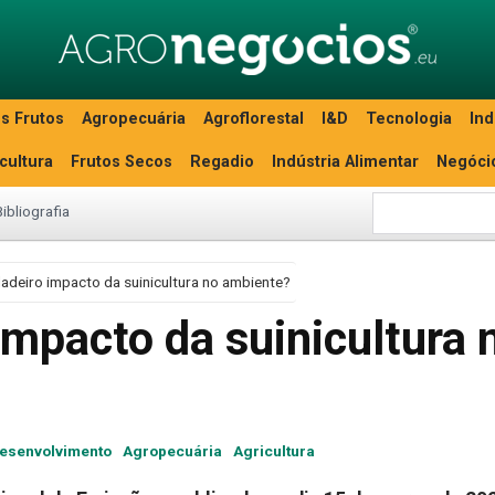
s Frutos
Agropecuária
Agroflorestal
I&D
Tecnologia
Ind
icultura
Frutos Secos
Regadio
Indústria Alimentar
Negóci
Bibliografia
dadeiro impacto da suinicultura no ambiente?
impacto da suinicultura 
Desenvolvimento
Agropecuária
Agricultura