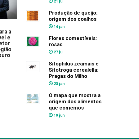
21 jul
Produção de queijo:
origem dos coalhos
14 jan
ara a
el e
Flores comestíveis:
etor
rosas
egião
27 jul
ouro
Sitophilus zeamais e
Sitotroga cerealella:
Pragas do Milho
23 jan
O mapa que mostra a
origem dos alimentos
que comemos
19 jun