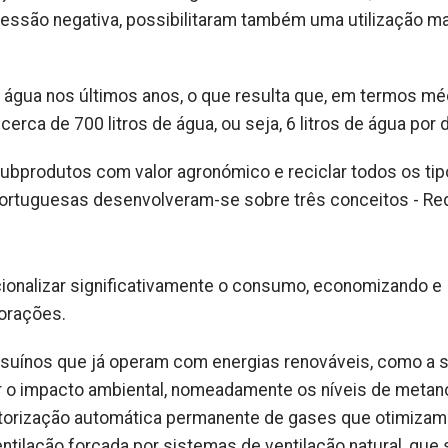
essão negativa, possibilitaram também uma utilização m
água nos últimos anos, o que resulta que, em termos mé
ca de 700 litros de água, ou seja, 6 litros de água por d
s subprodutos com valor agronómico e reciclar todos os ti
 portuguesas desenvolveram-se sobre três conceitos - Re
cionalizar significativamente o consumo, economizando e
lorações.
 suínos que já operam com energias renováveis, como a s
ir o impacto ambiental, nomeadamente os níveis de metan
orização automática permanente de gases que otimizam
entilação forçada por sistemas de ventilação natural, que