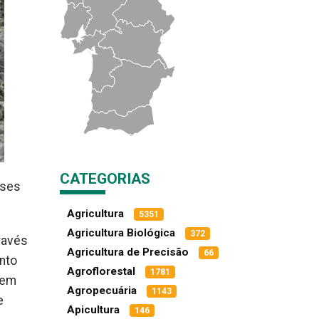
CATEGORIAS
ases
Agricultura
5351
Agricultura Biológica
372
ravés
Agricultura de Precisão
66
nto
Agroflorestal
1781
zem
Agropecuária
1143
e
Apicultura
146