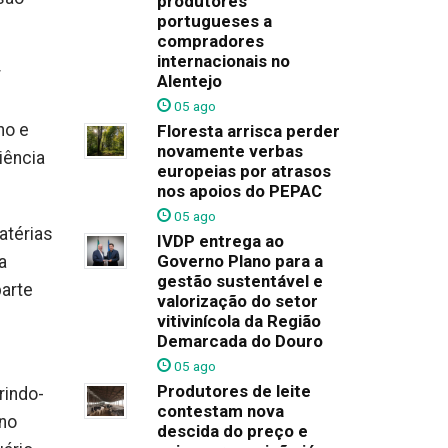
produtores
portugueses a
compradores
internacionais no
r
Alentejo
05 ago
ho e
Floresta arrisca perder
novamente verbas
iência
europeias por atrasos
nos apoios do PEPAC
05 ago
atérias
IVDP entrega ao
Governo Plano para a
a
gestão sustentável e
arte
valorização do setor
vitivinícola da Região
Demarcada do Douro
05 ago
Produtores de leite
rindo-
contestam nova
 no
descida do preço e