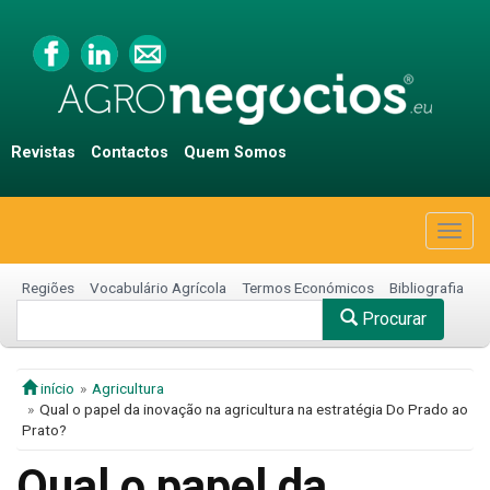
Revistas
Contactos
Quem Somos
Togg
navig
Regiões
Vocabulário Agrícola
Termos Económicos
Bibliografia
Procurar
início
Agricultura
Qual o papel da inovação na agricultura na estratégia Do Prado ao
Prato?
Qual o papel da