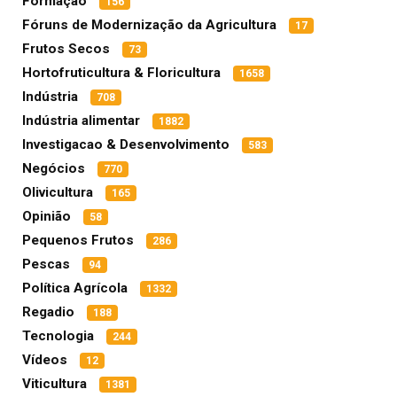
Formação
156
Fóruns de Modernização da Agricultura
17
Frutos Secos
73
Hortofruticultura & Floricultura
1658
Indústria
708
Indústria alimentar
1882
Investigacao & Desenvolvimento
583
Negócios
770
Olivicultura
165
Opinião
58
Pequenos Frutos
286
Pescas
94
Política Agrícola
1332
Regadio
188
Tecnologia
244
Vídeos
12
Viticultura
1381