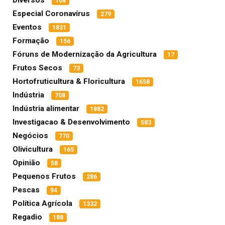
108
Especial Coronavírus
279
Eventos
1831
Formação
156
Fóruns de Modernização da Agricultura
17
Frutos Secos
73
Hortofruticultura & Floricultura
1658
Indústria
708
Indústria alimentar
1882
Investigacao & Desenvolvimento
583
Negócios
770
Olivicultura
165
Opinião
58
Pequenos Frutos
286
Pescas
94
Política Agrícola
1332
Regadio
188