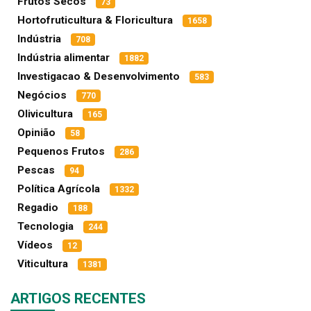
Frutos Secos
73
Hortofruticultura & Floricultura
1658
Indústria
708
Indústria alimentar
1882
Investigacao & Desenvolvimento
583
Negócios
770
Olivicultura
165
Opinião
58
Pequenos Frutos
286
Pescas
94
Política Agrícola
1332
Regadio
188
Tecnologia
244
Vídeos
12
Viticultura
1381
ARTIGOS RECENTES