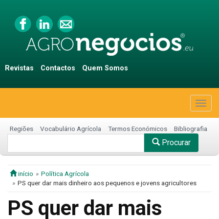
Revistas
Contactos
Quem Somos
Togg
navig
Regiões
Vocabulário Agrícola
Termos Económicos
Bibliografia
Procurar
início
Política Agrícola
PS quer dar mais dinheiro aos pequenos e jovens agricultores
PS quer dar mais