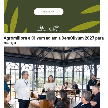
Agromillora e Olivum adiam a DemOlivum 2027 para
março