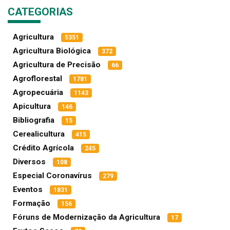
CATEGORIAS
Agricultura
5351
Agricultura Biológica
372
Agricultura de Precisão
66
Agroflorestal
1781
Agropecuária
1143
Apicultura
146
Bibliografia
15
Cerealicultura
415
Crédito Agrícola
245
Diversos
108
Especial Coronavírus
279
Eventos
1831
Formação
156
Fóruns de Modernização da Agricultura
17