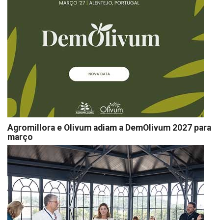
Agromillora e Olivum adiam a DemOlivum 2027 para
março