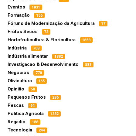
Eventos
1831
Formação
156
Fóruns de Modernização da Agricultura
17
Frutos Secos
73
Hortofruticultura & Floricultura
1658
Indústria
708
Indústria alimentar
1882
Investigacao & Desenvolvimento
583
Negócios
770
Olivicultura
165
Opinião
58
Pequenos Frutos
286
Pescas
94
Política Agrícola
1332
Regadio
188
Tecnologia
244