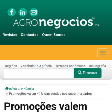
Revistas
Contactos
Quem Somos
Togg
navig
Regiões
Vocabulário Agrícola
Termos Económicos
Bibliografia
Procurar
início
Indústria
Promoções valem 41% das vendas nos supermercados
Promoções valem