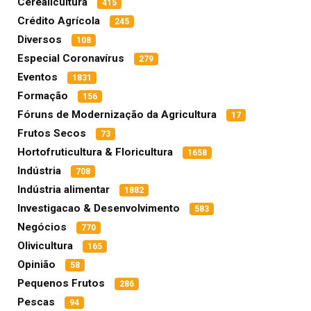
Cerealicultura
415
Crédito Agrícola
245
Diversos
108
Especial Coronavírus
279
Eventos
1831
Formação
156
Fóruns de Modernização da Agricultura
17
Frutos Secos
73
Hortofruticultura & Floricultura
1658
Indústria
708
Indústria alimentar
1882
Investigacao & Desenvolvimento
583
Negócios
770
Olivicultura
165
Opinião
58
Pequenos Frutos
286
Pescas
94