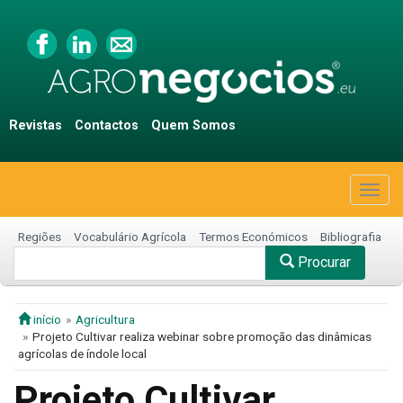
Revistas
Contactos
Quem Somos
Togg
navig
Regiões
Vocabulário Agrícola
Termos Económicos
Bibliografia
Procurar
início
Agricultura
Projeto Cultivar realiza webinar sobre promoção das dinâmicas
agrícolas de índole local
Projeto Cultivar