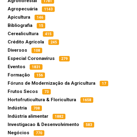
Agroflorestal
1781
Agropecuária
1143
Apicultura
146
Bibliografia
15
Cerealicultura
415
Crédito Agrícola
245
Diversos
108
Especial Coronavírus
279
Eventos
1831
Formação
156
Fóruns de Modernização da Agricultura
17
Frutos Secos
73
Hortofruticultura & Floricultura
1658
Indústria
708
Indústria alimentar
1882
Investigacao & Desenvolvimento
583
Negócios
770