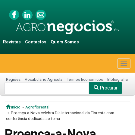
Revistas
Contactos
Quem Somos
Togg
navig
Regiões
Vocabulário Agrícola
Termos Económicos
Bibliografia
Procurar
início
Agroflorestal
Proença-a-Nova celebra Dia Internacional da Floresta com
conferência dedicada ao tema
Proença-a-Nova