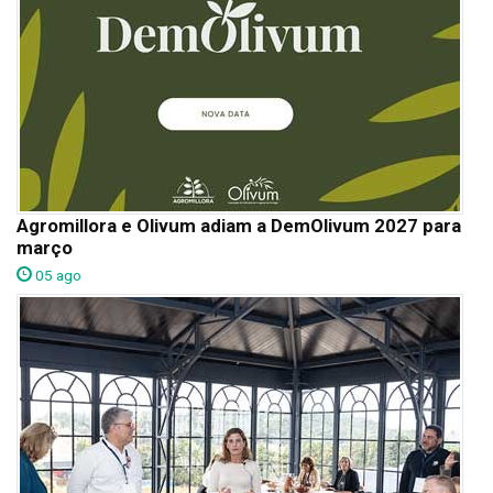
Agromillora e Olivum adiam a DemOlivum 2027 para
março
05 ago