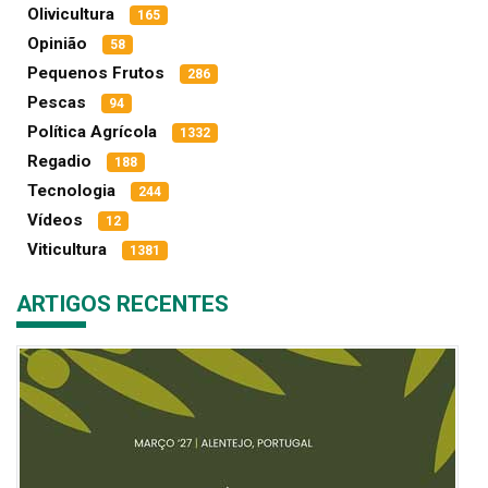
Olivicultura
165
Opinião
58
Pequenos Frutos
286
Pescas
94
Política Agrícola
1332
Regadio
188
Tecnologia
244
Vídeos
12
Viticultura
1381
ARTIGOS RECENTES