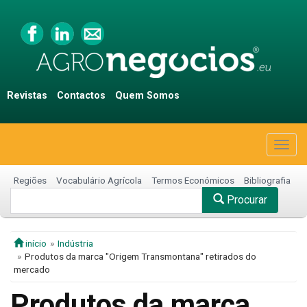
Revistas
Contactos
Quem Somos
Togg
navig
Regiões
Vocabulário Agrícola
Termos Económicos
Bibliografia
Procurar
início
Indústria
Produtos da marca "Origem Transmontana" retirados do
mercado
Produtos da marca