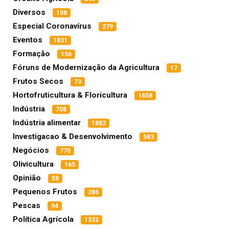
Diversos
108
Especial Coronavírus
279
Eventos
1831
Formação
156
Fóruns de Modernização da Agricultura
17
Frutos Secos
73
Hortofruticultura & Floricultura
1658
Indústria
708
Indústria alimentar
1882
Investigacao & Desenvolvimento
583
Negócios
770
Olivicultura
165
Opinião
58
Pequenos Frutos
286
Pescas
94
Política Agrícola
1332