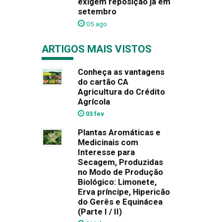
exigem reposição já em
setembro
05 ago
ARTIGOS MAIS VISTOS
Conheça as vantagens
do cartão CA
Agricultura do Crédito
Agrícola
03 fev
Plantas Aromáticas e
Medicinais com
Interesse para
Secagem, Produzidas
no Modo de Produção
Biológico: Limonete,
Erva príncipe, Hipericão
do Gerês e Equinácea
(Parte I / II)