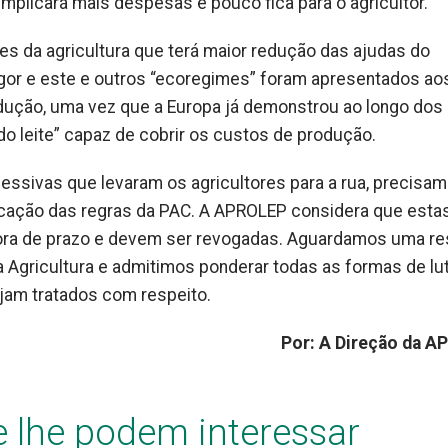
implicará mais despesas e pouco fica para o agricultor.
es da agricultura que terá maior redução das ajudas do
gor e este e outros “ecoregimes” foram apresentados ao
dução, uma vez que a Europa já demonstrou ao longo dos
o leite” capaz de cobrir os custos de produção.
essivas que levaram os agricultores para a rua, precisa
lificação das regras da PAC. A APROLEP considera que esta
 fora de prazo e devem ser revogadas. Aguardamos uma r
a Agricultura e admitimos ponderar todas as formas de lu
ejam tratados com respeito.
Por:
A Direção da A
e lhe podem interessar