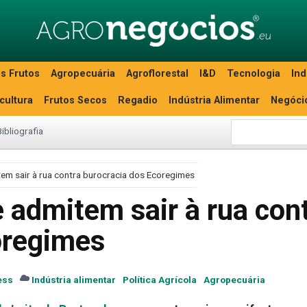
s Frutos
Agropecuária
Agroflorestal
I&D
Tecnologia
Ind
icultura
Frutos Secos
Regadio
Indústria Alimentar
Negóci
Bibliografia
tem sair à rua contra burocracia dos Ecoregimes
e admitem sair à rua con
oregimes
ess
Indústria alimentar
Política Agrícola
Agropecuária