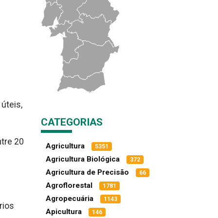
úteis,
CATEGORIAS
ntre 20
Agricultura
5351
Agricultura Biológica
372
Agricultura de Precisão
66
Agroflorestal
1781
Agropecuária
1143
rios
Apicultura
146