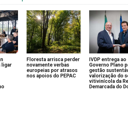
on
Floresta arrisca perder
IVDP entrega ao
 ligar
novamente verbas
Governo Plano p
europeias por atrasos
gestão sustentáv
nos apoios do PEPAC
valorização do s
vitivinícola da R
no
Demarcada do D