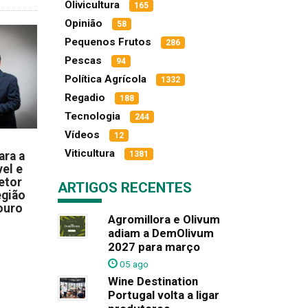
Olivicultura
165
Opinião
58
Pequenos Frutos
286
Pescas
94
Política Agrícola
1332
Regadio
188
Tecnologia
244
Vídeos
12
Viticultura
1381
ara a
el e
etor
ARTIGOS RECENTES
egião
ouro
Agromillora e Olivum
adiam a DemOlivum
2027 para março
05 ago
Wine Destination
Portugal volta a ligar