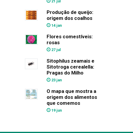
21 jul
Produção de queijo:
origem dos coalhos
14 jan
Flores comestíveis:
rosas
27 jul
Sitophilus zeamais e
Sitotroga cerealella:
Pragas do Milho
23 jan
O mapa que mostra a
origem dos alimentos
que comemos
19 jun