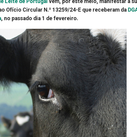
 Leite de Portugal
vem, por este meio, manifestar a s
 ao Ofício Circular N.º 13259/24-E que receberam da
DG
a
, no passado dia 1 de fevereiro.