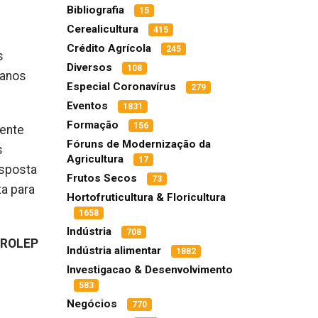
Bibliografia
15
Cerealicultura
415
Crédito Agrícola
245
s
Diversos
108
 anos
Especial Coronavírus
279
Eventos
1831
Formação
156
mente
Fóruns de Modernização da
s
Agricultura
17
esposta
Frutos Secos
73
ta para
Hortofruticultura & Floricultura
1658
Indústria
708
PROLEP
Indústria alimentar
1882
Investigacao & Desenvolvimento
583
Negócios
770