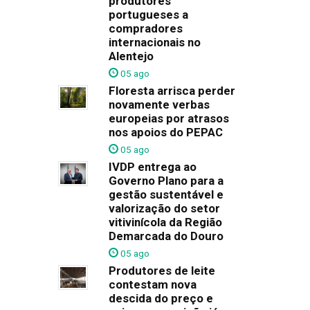
produtores
portugueses a
compradores
internacionais no
Alentejo
05 ago
Floresta arrisca perder
novamente verbas
europeias por atrasos
nos apoios do PEPAC
05 ago
IVDP entrega ao
Governo Plano para a
gestão sustentável e
valorização do setor
vitivinícola da Região
Demarcada do Douro
05 ago
Produtores de leite
contestam nova
descida do preço e