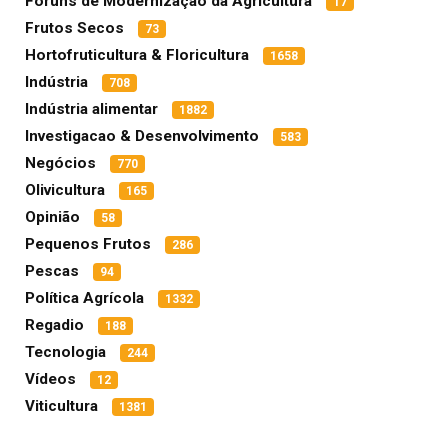
Fóruns de Modernização da Agricultura
17
Frutos Secos
73
Hortofruticultura & Floricultura
1658
Indústria
708
Indústria alimentar
1882
Investigacao & Desenvolvimento
583
Negócios
770
Olivicultura
165
Opinião
58
Pequenos Frutos
286
Pescas
94
Política Agrícola
1332
Regadio
188
Tecnologia
244
Vídeos
12
Viticultura
1381