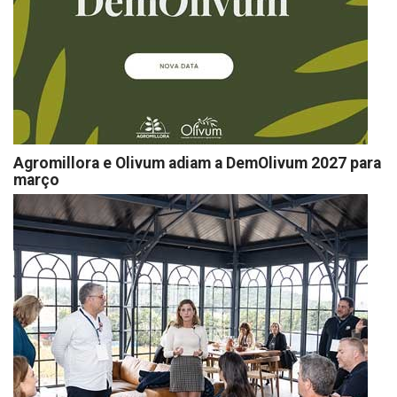
Agromillora e Olivum adiam a DemOlivum 2027 para
março