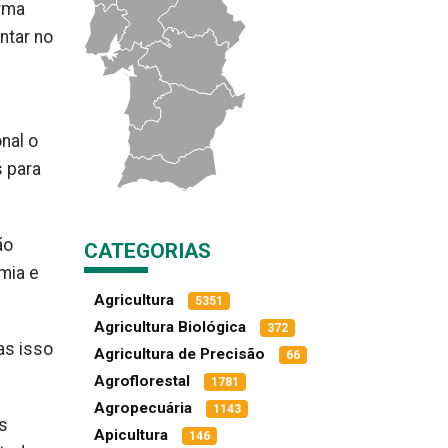
orma
ntar no
nal o
s para
ão
CATEGORIAS
mia e
Agricultura
5351
Agricultura Biológica
372
as isso
Agricultura de Precisão
66
Agroflorestal
1781
Agropecuária
1143
as
Apicultura
146