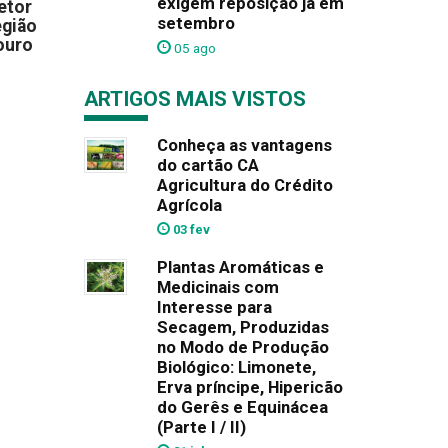
exigem reposição já em
etor
setembro
egião
ouro
05 ago
ARTIGOS MAIS VISTOS
Conheça as vantagens
do cartão CA
Agricultura do Crédito
Agrícola
03 fev
Plantas Aromáticas e
Medicinais com
Interesse para
Secagem, Produzidas
no Modo de Produção
Biológico: Limonete,
Erva príncipe, Hipericão
do Gerês e Equinácea
(Parte I / II)