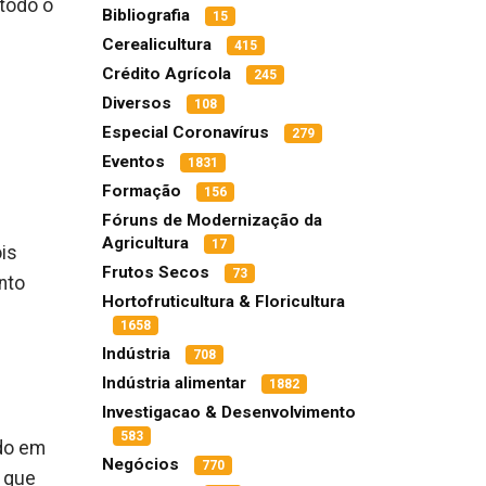
 todo o
Bibliografia
15
Cerealicultura
415
Crédito Agrícola
245
Diversos
108
Especial Coronavírus
279
Eventos
1831
Formação
156
Fóruns de Modernização da
Agricultura
17
is
Frutos Secos
73
nto
Hortofruticultura & Floricultura
1658
Indústria
708
Indústria alimentar
1882
Investigacao & Desenvolvimento
583
ndo em
Negócios
770
o que