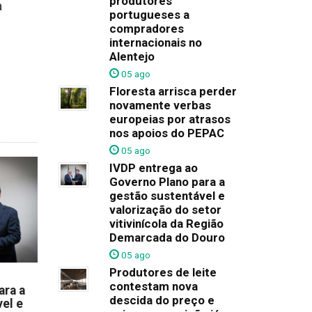
produtores
a
portugueses a
compradores
internacionais no
Alentejo
05 ago
Floresta arrisca perder
novamente verbas
europeias por atrasos
nos apoios do PEPAC
05 ago
IVDP entrega ao
Governo Plano para a
gestão sustentável e
valorização do setor
vitivinícola da Região
Demarcada do Douro
05 ago
Produtores de leite
contestam nova
ara a
descida do preço e
el e