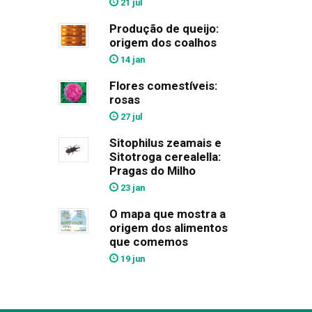
21 jul
Produção de queijo:
origem dos coalhos
14 jan
Flores comestíveis:
rosas
27 jul
Sitophilus zeamais e
Sitotroga cerealella:
Pragas do Milho
23 jan
O mapa que mostra a
origem dos alimentos
que comemos
19 jun