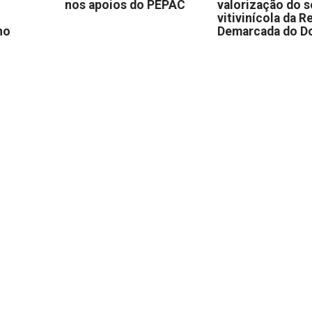
nos apoios do PEPAC
valorização do s
vitivinícola da R
no
Demarcada do D