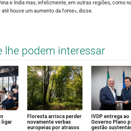
ina e Índia mas, infelizmente, em outras regiões, como n
 e até houve um aumento da fome», disse.
e lhe podem interessar
on
Floresta arrisca perder
IVDP entrega ao
 ligar
novamente verbas
Governo Plano p
europeias por atrasos
gestão sustentáv