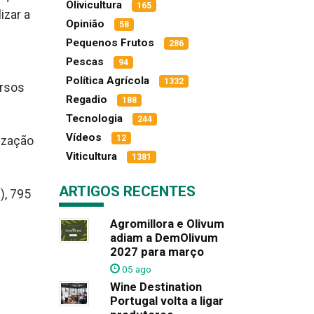
Olivicultura
165
izar a
Opinião
58
Pequenos Frutos
286
Pescas
94
Política Agrícola
1332
ursos
Regadio
188
Tecnologia
244
Vídeos
12
lização
Viticultura
1381
ARTIGOS RECENTES
), 795
Agromillora e Olivum
adiam a DemOlivum
2027 para março
05 ago
Wine Destination
Portugal volta a ligar