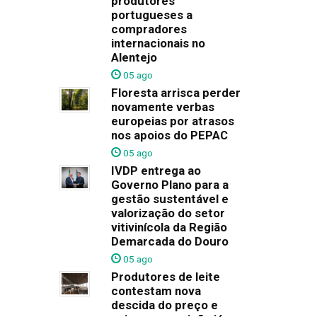
produtores
portugueses a
compradores
internacionais no
Alentejo
05 ago
Floresta arrisca perder
novamente verbas
europeias por atrasos
nos apoios do PEPAC
05 ago
IVDP entrega ao
Governo Plano para a
gestão sustentável e
valorização do setor
vitivinícola da Região
Demarcada do Douro
05 ago
Produtores de leite
contestam nova
descida do preço e