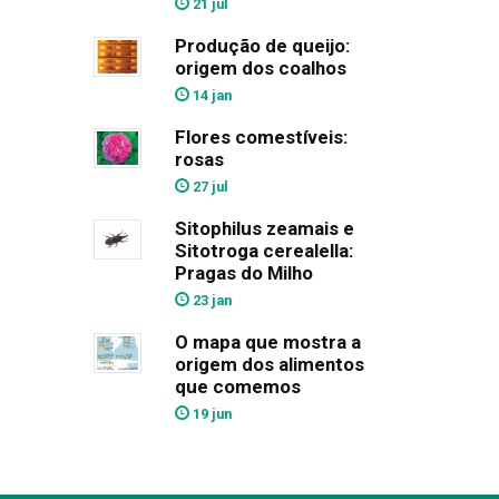
21 jul
Produção de queijo:
origem dos coalhos
14 jan
Flores comestíveis:
rosas
27 jul
Sitophilus zeamais e
Sitotroga cerealella:
Pragas do Milho
23 jan
O mapa que mostra a
origem dos alimentos
que comemos
19 jun