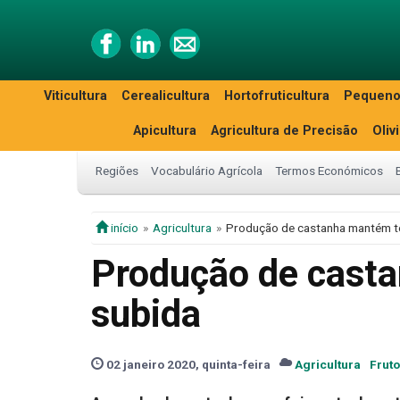
Viticultura
Cerealicultura
Hortofruticultura
Pequeno
Apicultura
Agricultura de Precisão
Oliv
Regiões
Vocabulário Agrícola
Termos Económicos
início
Agricultura
Produção de castanha mantém t
Produção de cast
subida
02 janeiro 2020, quinta-feira
Agricultura
Frut