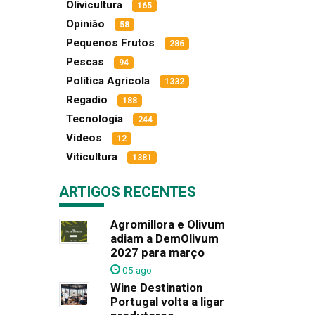
Olivicultura
165
Opinião
58
Pequenos Frutos
286
Pescas
94
Política Agrícola
1332
Regadio
188
Tecnologia
244
Vídeos
12
Viticultura
1381
ARTIGOS RECENTES
Agromillora e Olivum
adiam a DemOlivum
2027 para março
05 ago
Wine Destination
Portugal volta a ligar