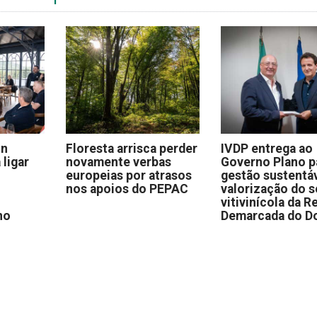
on
Floresta arrisca perder
IVDP entrega ao
 ligar
novamente verbas
Governo Plano p
europeias por atrasos
gestão sustentáv
nos apoios do PEPAC
valorização do s
vitivinícola da R
no
Demarcada do D