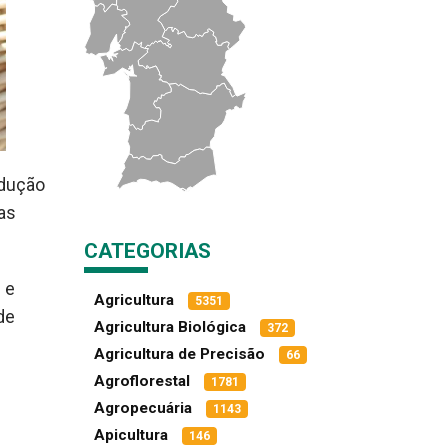
odução
as
CATEGORIAS
 e
Agricultura
5351
de
Agricultura Biológica
372
Agricultura de Precisão
66
Agroflorestal
1781
Agropecuária
1143
Apicultura
146