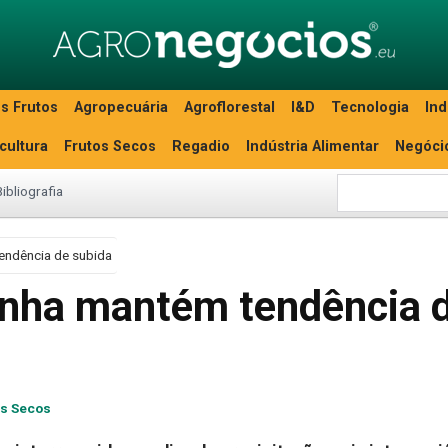
s Frutos
Agropecuária
Agroflorestal
I&D
Tecnologia
Ind
icultura
Frutos Secos
Regadio
Indústria Alimentar
Negóci
Bibliografia
endência de subida
anha mantém tendência 
os Secos