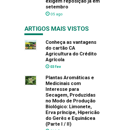
exigem reposição já em
setembro
05 ago
ARTIGOS MAIS VISTOS
Conheça as vantagens
do cartão CA
Agricultura do Crédito
Agrícola
03 fev
Plantas Aromáticas e
Medicinais com
Interesse para
Secagem, Produzidas
no Modo de Produção
Biológico: Limonete,
Erva príncipe, Hipericão
do Gerês e Equinácea
(Parte I / II)