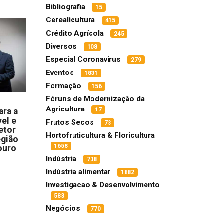
Bibliografia
15
Cerealicultura
415
Crédito Agrícola
245
Diversos
108
Especial Coronavírus
279
Eventos
1831
Formação
156
Fóruns de Modernização da
Agricultura
17
ara a
el e
Frutos Secos
73
etor
Hortofruticultura & Floricultura
egião
1658
ouro
Indústria
708
Indústria alimentar
1882
Investigacao & Desenvolvimento
583
Negócios
770