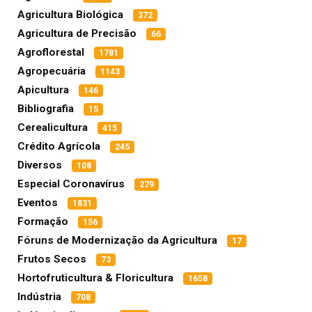
Agricultura Biológica
372
Agricultura de Precisão
66
Agroflorestal
1781
Agropecuária
1143
Apicultura
146
Bibliografia
15
Cerealicultura
415
Crédito Agrícola
245
Diversos
108
Especial Coronavírus
279
Eventos
1831
Formação
156
Fóruns de Modernização da Agricultura
17
Frutos Secos
73
Hortofruticultura & Floricultura
1658
Indústria
708