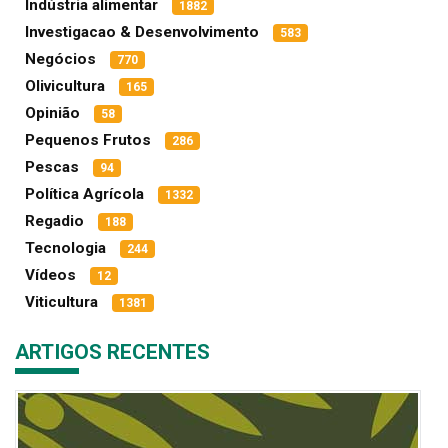
Indústria alimentar
1882
Investigacao & Desenvolvimento
583
Negócios
770
Olivicultura
165
Opinião
58
Pequenos Frutos
286
Pescas
94
Política Agrícola
1332
Regadio
188
Tecnologia
244
Vídeos
12
Viticultura
1381
ARTIGOS RECENTES