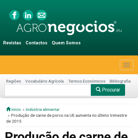
Revistas
Contactos
Quem Somos
Togg
navig
Regiões
Vocabulário Agrícola
Termos Económicos
Bibliografia
Procurar
início
Indústria alimentar
Produção de carne de porco na UE aumenta no último trimestre
de 2015
Produção de carne de