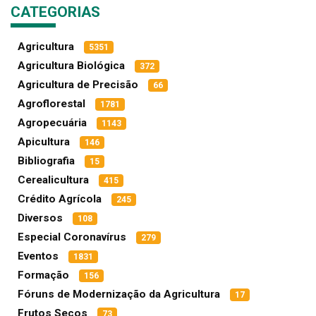
CATEGORIAS
Agricultura
5351
Agricultura Biológica
372
Agricultura de Precisão
66
Agroflorestal
1781
Agropecuária
1143
Apicultura
146
Bibliografia
15
Cerealicultura
415
Crédito Agrícola
245
Diversos
108
Especial Coronavírus
279
Eventos
1831
Formação
156
Fóruns de Modernização da Agricultura
17
Frutos Secos
73