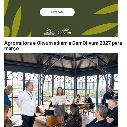
Agromillora e Olivum adiam a DemOlivum 2027 para
março