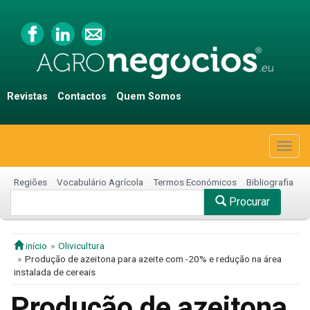
Revistas
Contactos
Quem Somos
Togg
navig
Regiões
Vocabulário Agrícola
Termos Económicos
Bibliografia
Procurar
início
Olivicultura
Produção de azeitona para azeite com -20% e redução na área
instalada de cereais
Produção de azeitona