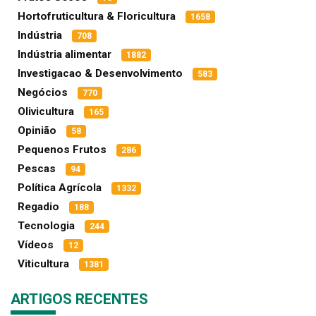
Hortofruticultura & Floricultura
1658
Indústria
708
Indústria alimentar
1882
Investigacao & Desenvolvimento
583
Negócios
770
Olivicultura
165
Opinião
58
Pequenos Frutos
286
Pescas
94
Política Agrícola
1332
Regadio
188
Tecnologia
244
Vídeos
12
Viticultura
1381
ARTIGOS RECENTES