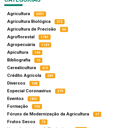
Agricultura
5351
Agricultura Biológica
372
Agricultura de Precisão
66
Agroflorestal
1781
Agropecuária
1143
Apicultura
146
Bibliografia
15
Cerealicultura
415
Crédito Agrícola
245
Diversos
108
Especial Coronavírus
279
Eventos
1831
Formação
156
Fóruns de Modernização da Agricultura
17
Frutos Secos
73