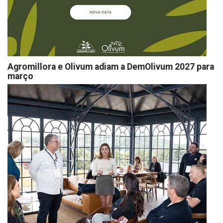
Agromillora e Olivum adiam a DemOlivum 2027 para
março