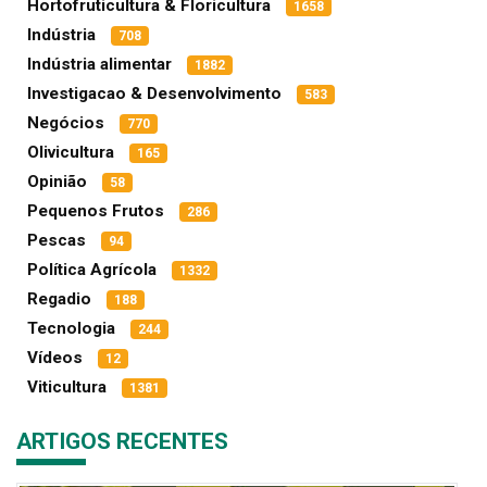
Hortofruticultura & Floricultura
1658
Indústria
708
Indústria alimentar
1882
Investigacao & Desenvolvimento
583
Negócios
770
Olivicultura
165
Opinião
58
Pequenos Frutos
286
Pescas
94
Política Agrícola
1332
Regadio
188
Tecnologia
244
Vídeos
12
Viticultura
1381
ARTIGOS RECENTES