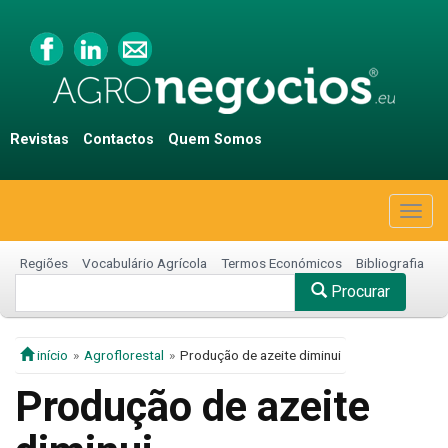
Revistas
Contactos
Quem Somos
Togg
navig
Regiões
Vocabulário Agrícola
Termos Económicos
Bibliografia
Procurar
início
Agroflorestal
Produção de azeite diminui
Produção de azeite