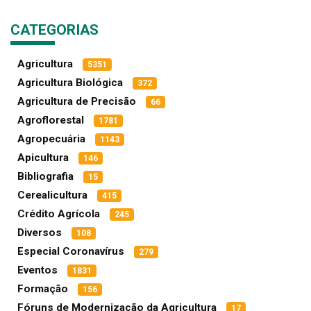
CATEGORIAS
Agricultura
5351
Agricultura Biológica
372
Agricultura de Precisão
66
Agroflorestal
1781
Agropecuária
1143
Apicultura
146
Bibliografia
15
Cerealicultura
415
Crédito Agrícola
245
Diversos
108
Especial Coronavírus
279
Eventos
1831
Formação
156
Fóruns de Modernização da Agricultura
17