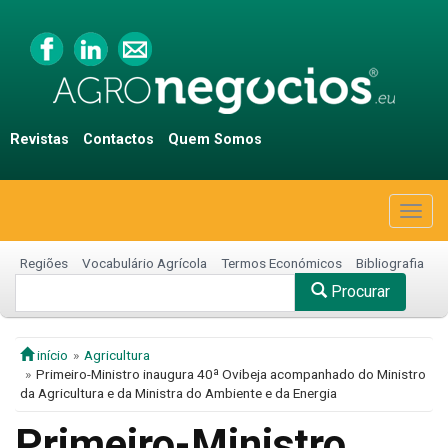
Revistas
Contactos
Quem Somos
Togg
navig
Regiões
Vocabulário Agrícola
Termos Económicos
Bibliografia
Procurar
início
Agricultura
Primeiro-Ministro inaugura 40ª Ovibeja acompanhado do Ministro
da Agricultura e da Ministra do Ambiente e da Energia
Primeiro-Ministro