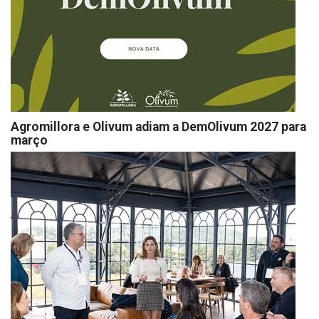
Agromillora e Olivum adiam a DemOlivum 2027 para
março