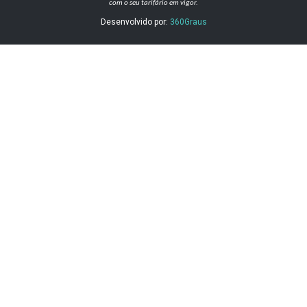
com o seu tarifário em vigor.
Desenvolvido por:
360Graus