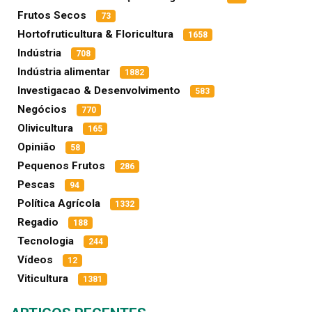
Frutos Secos
73
Hortofruticultura & Floricultura
1658
Indústria
708
Indústria alimentar
1882
Investigacao & Desenvolvimento
583
Negócios
770
Olivicultura
165
Opinião
58
Pequenos Frutos
286
Pescas
94
Política Agrícola
1332
Regadio
188
Tecnologia
244
Vídeos
12
Viticultura
1381