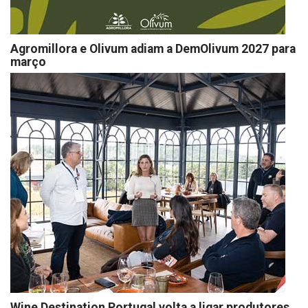
Agromillora e Olivum adiam a DemOlivum 2027 para
março
Wine Destination Portugal volta a ligar produtores