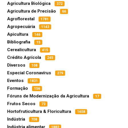
Agricultura Biológica
372
Agricultura de Precisão
66
Agroflorestal
1781
Agropecuária
1143
Apicultura
146
Bibliografia
15
Cerealicultura
415
Crédito Agrícola
245
Diversos
108
Especial Coronavírus
279
Eventos
1831
Formação
156
Fóruns de Modernização da Agricultura
17
Frutos Secos
73
Hortofruticultura & Floricultura
1658
Indústria
708
Indústria alimentar
1882