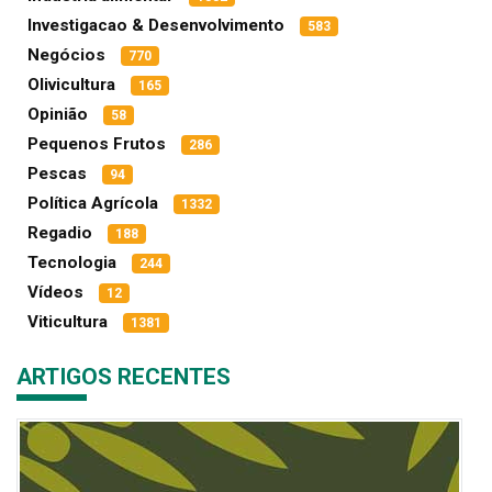
Investigacao & Desenvolvimento
583
Negócios
770
Olivicultura
165
Opinião
58
Pequenos Frutos
286
Pescas
94
Política Agrícola
1332
Regadio
188
Tecnologia
244
Vídeos
12
Viticultura
1381
ARTIGOS RECENTES