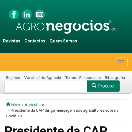
Revistas
Contactos
Quem Somos
Togg
navig
Regiões
Vocabulário Agrícola
Termos Económicos
Bibliografia
Procurar
início
Agricultura
Presidente da CAP dirige mensagem aos agricultores sobre o
Covid-19
Presidente da CAP