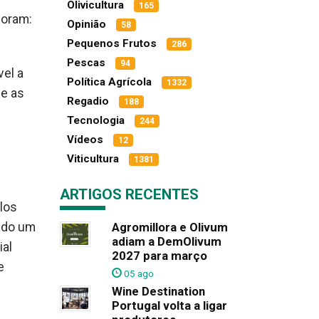
Olivicultura
165
foram:
Opinião
58
Pequenos Frutos
286
Pescas
94
vel a
Política Agrícola
1332
 e as
Regadio
188
Tecnologia
244
Vídeos
12
Viticultura
1381
ARTIGOS RECENTES
ulos
rado um
Agromillora e Olivum
adiam a DemOlivum
ial
2027 para março
e
05 ago
Wine Destination
Portugal volta a ligar