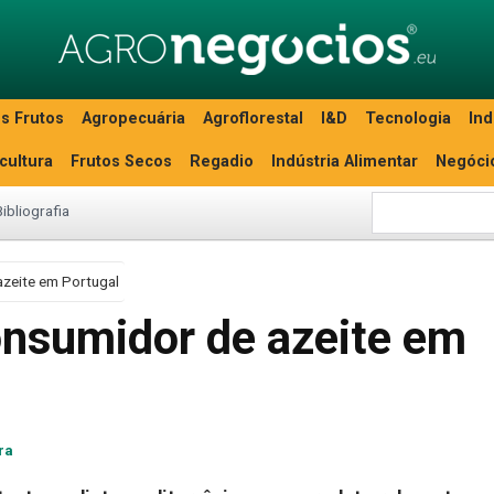
s Frutos
Agropecuária
Agroflorestal
I&D
Tecnologia
Ind
icultura
Frutos Secos
Regadio
Indústria Alimentar
Negóci
Bibliografia
azeite em Portugal
onsumidor de azeite em
ra