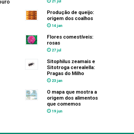
21 jul
ouro
Produção de queijo:
origem dos coalhos
14 jan
Flores comestíveis:
rosas
27 jul
Sitophilus zeamais e
Sitotroga cerealella:
Pragas do Milho
23 jan
O mapa que mostra a
origem dos alimentos
que comemos
19 jun