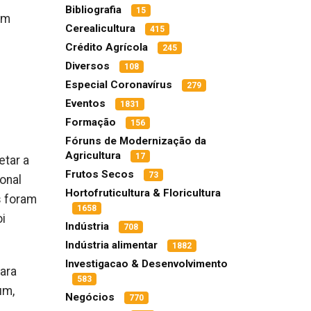
Bibliografia
15
em
Cerealicultura
415
Crédito Agrícola
245
Diversos
108
Especial Coronavírus
279
Eventos
1831
Formação
156
Fóruns de Modernização da
Agricultura
17
etar a
Frutos Secos
73
onal
Hortofruticultura & Floricultura
s foram
1658
i
Indústria
708
Indústria alimentar
1882
Investigacao & Desenvolvimento
Para
583
um,
Negócios
770