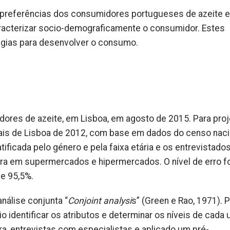
as preferências dos consumidores portugueses de azeite 
caracterizar socio-demograficamente o consumidor. Estes
égias para desenvolver o consumo.
ores de azeite, em Lisboa, em agosto de 2015. Para proj
nais de Lisboa de 2012, com base em dados do censo naci
atificada pelo género e pela faixa etária e os entrevistado
 em supermercados e hipermercados. O nível de erro fo
de 95,5%.
análise conjunta “
Conjoint analysi
s” (Green e Rao, 1971). 
 identificar os atributos e determinar os níveis de cada 
ra, entrevistas com especialistas e aplicado um pré-