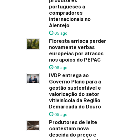
produtores
portugueses a
compradores
internacionais no
Alentejo
05 ago
Floresta arrisca perder
novamente verbas
europeias por atrasos
nos apoios do PEPAC
05 ago
IVDP entrega ao
Governo Plano para a
gestão sustentável e
valorização do setor
vitivinícola da Região
Demarcada do Douro
05 ago
Produtores de leite
contestam nova
descida do preço e