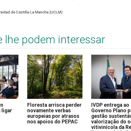
rsidad de Castilla-La Mancha (UCLM)
e lhe podem interessar
on
Floresta arrisca perder
IVDP entrega ao
 ligar
novamente verbas
Governo Plano p
europeias por atrasos
gestão sustentáv
nos apoios do PEPAC
valorização do s
vitivinícola da R