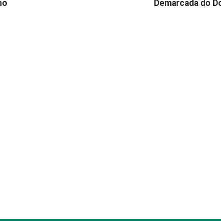
no
Demarcada do D