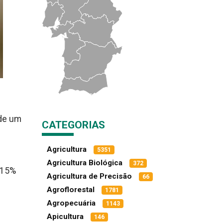
 de um
CATEGORIAS
6
Agricultura
5351
Agricultura Biológica
372
 15%
Agricultura de Precisão
66
Agroflorestal
1781
Agropecuária
1143
Apicultura
146