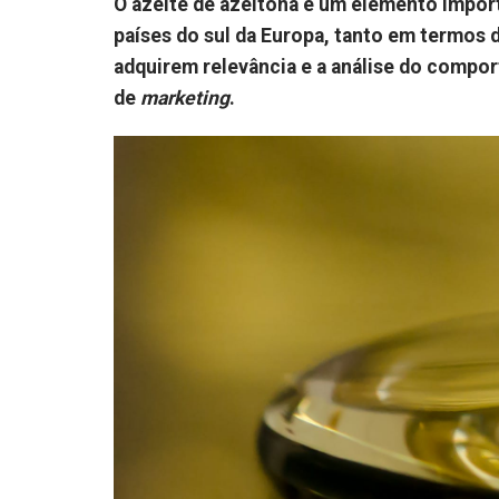
O azeite de azeitona é um elemento import
países do sul da Europa, tanto em termos
adquirem relevância e a análise do compor
de
marketing
.