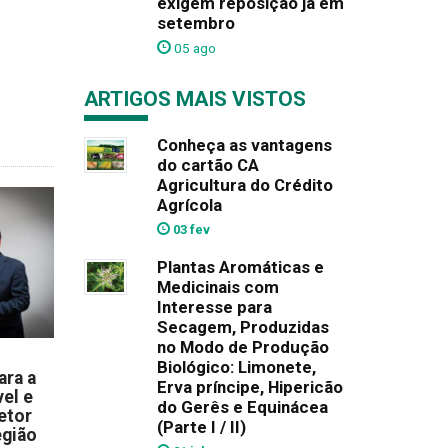
exigem reposição já em
setembro
05 ago
ARTIGOS MAIS VISTOS
Conheça as vantagens
do cartão CA
Agricultura do Crédito
Agrícola
03 fev
Plantas Aromáticas e
Medicinais com
Interesse para
Secagem, Produzidas
no Modo de Produção
Biológico: Limonete,
ara a
Erva príncipe, Hipericão
el e
do Gerês e Equinácea
etor
(Parte I / II)
egião