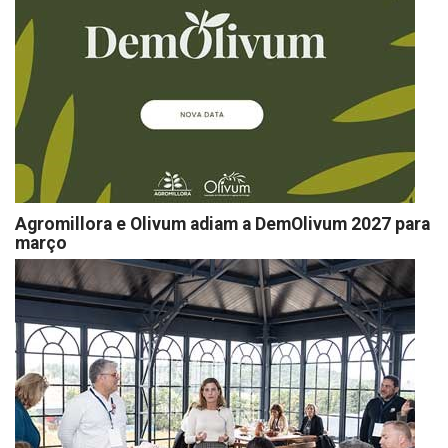
Agromillora e Olivum adiam a DemOlivum 2027 para
março