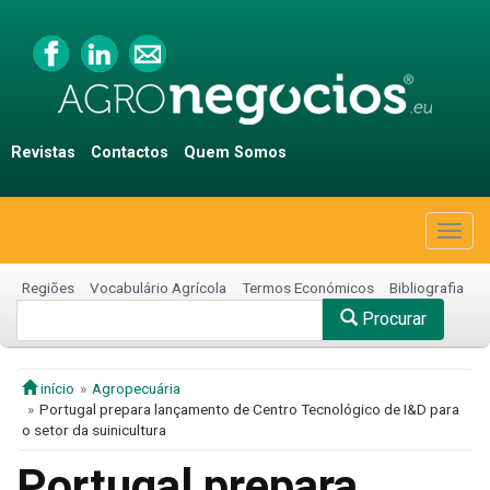
Revistas
Contactos
Quem Somos
Togg
navig
Regiões
Vocabulário Agrícola
Termos Económicos
Bibliografia
Procurar
início
Agropecuária
Portugal prepara lançamento de Centro Tecnológico de I&D para
o setor da suinicultura
Portugal prepara