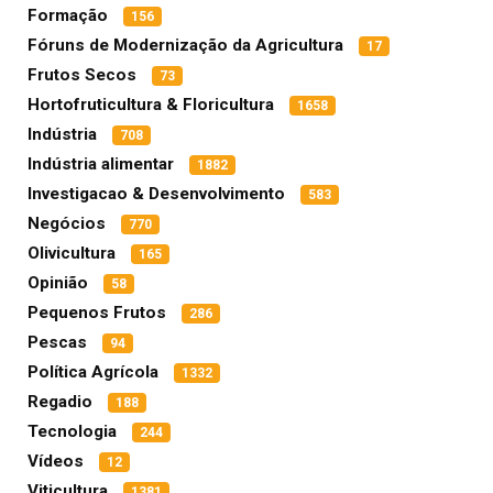
Formação
156
Fóruns de Modernização da Agricultura
17
Frutos Secos
73
Hortofruticultura & Floricultura
1658
Indústria
708
Indústria alimentar
1882
Investigacao & Desenvolvimento
583
Negócios
770
Olivicultura
165
Opinião
58
Pequenos Frutos
286
Pescas
94
Política Agrícola
1332
Regadio
188
Tecnologia
244
Vídeos
12
Viticultura
1381