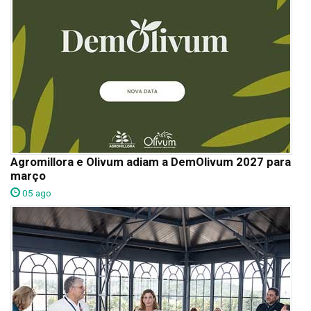
Agromillora e Olivum adiam a DemOlivum 2027 para
março
05 ago