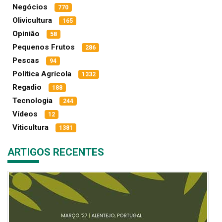
Negócios
770
Olivicultura
165
Opinião
58
Pequenos Frutos
286
Pescas
94
Política Agrícola
1332
Regadio
188
Tecnologia
244
Vídeos
12
Viticultura
1381
ARTIGOS RECENTES