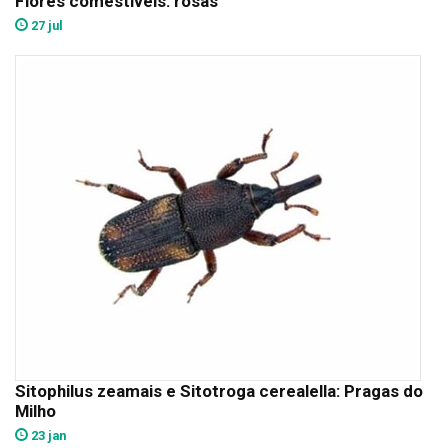
Flores comestíveis: rosas
27 jul
Sitophilus zeamais e Sitotroga cerealella: Pragas do
Milho
23 jan