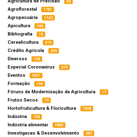
Agricultura de Precisão
66
Agroflorestal
1781
Agropecuária
1143
Apicultura
146
Bibliografia
15
Cerealicultura
415
Crédito Agrícola
245
Diversos
108
Especial Coronavírus
279
Eventos
1831
Formação
156
Fóruns de Modernização da Agricultura
17
Frutos Secos
73
Hortofruticultura & Floricultura
1658
Indústria
708
Indústria alimentar
1882
Investigacao & Desenvolvimento
583