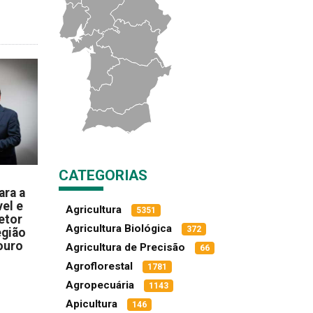
CATEGORIAS
ara a
el e
Agricultura
5351
etor
Agricultura Biológica
372
egião
ouro
Agricultura de Precisão
66
Agroflorestal
1781
Agropecuária
1143
Apicultura
146