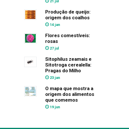
21 jul
Produção de queijo:
origem dos coalhos
14 jan
Flores comestíveis:
rosas
27 jul
Sitophilus zeamais e
Sitotroga cerealella:
Pragas do Milho
23 jan
O mapa que mostra a
origem dos alimentos
que comemos
19 jun