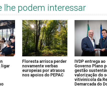
e lhe podem interessar
on
Floresta arrisca perder
IVDP entrega ao
 ligar
novamente verbas
Governo Plano p
europeias por atrasos
gestão sustentáv
nos apoios do PEPAC
valorização do s
vitivinícola da R
no
Demarcada do D