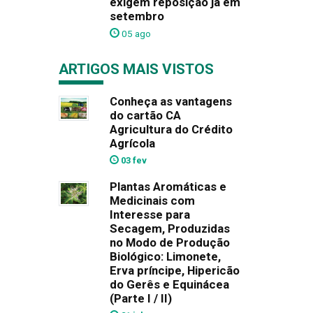
exigem reposição já em
setembro
05 ago
ARTIGOS MAIS VISTOS
Conheça as vantagens
do cartão CA
Agricultura do Crédito
Agrícola
03 fev
Plantas Aromáticas e
Medicinais com
Interesse para
Secagem, Produzidas
no Modo de Produção
Biológico: Limonete,
Erva príncipe, Hipericão
do Gerês e Equinácea
(Parte I / II)