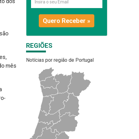
to dos
s
Quero Receber »
ssão
REGIÕES
es,
Notícias por região de Portugal
 do mês
a
ro-