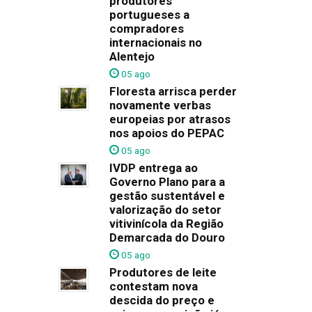
produtores
portugueses a
compradores
internacionais no
Alentejo
05 ago
Floresta arrisca perder
novamente verbas
europeias por atrasos
nos apoios do PEPAC
05 ago
IVDP entrega ao
Governo Plano para a
gestão sustentável e
valorização do setor
vitivinícola da Região
Demarcada do Douro
05 ago
Produtores de leite
contestam nova
descida do preço e