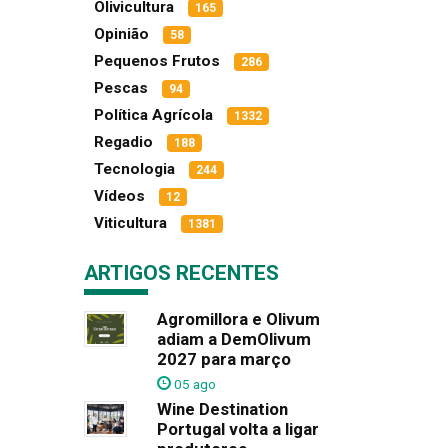
Olivicultura
165
Opinião
58
Pequenos Frutos
286
Pescas
94
Política Agrícola
1332
Regadio
188
Tecnologia
244
Vídeos
12
Viticultura
1381
ARTIGOS RECENTES
Agromillora e Olivum
adiam a DemOlivum
2027 para março
05 ago
Wine Destination
Portugal volta a ligar