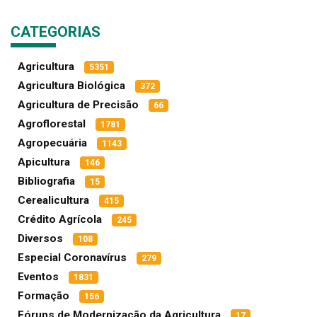
CATEGORIAS
Agricultura
5351
Agricultura Biológica
372
Agricultura de Precisão
66
Agroflorestal
1781
Agropecuária
1143
Apicultura
146
Bibliografia
15
Cerealicultura
415
Crédito Agrícola
245
Diversos
108
Especial Coronavírus
279
Eventos
1831
Formação
156
Fóruns de Modernização da Agricultura
17