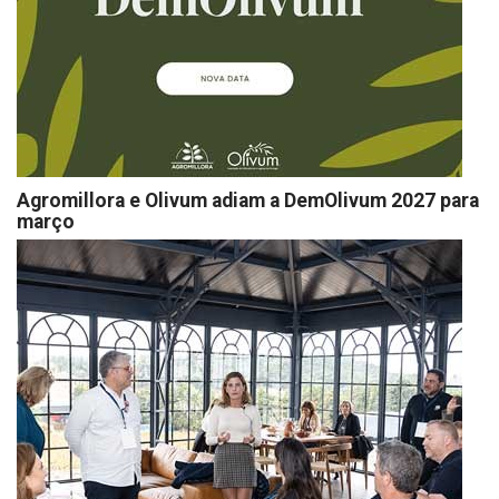
Agromillora e Olivum adiam a DemOlivum 2027 para
março