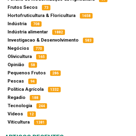
Frutos Secos
73
Hortofruticultura & Floricultura
1658
Indústria
708
Indústria alimentar
1882
Investigacao & Desenvolvimento
583
Negócios
770
Olivicultura
165
Opinião
58
Pequenos Frutos
286
Pescas
94
Política Agrícola
1332
Regadio
188
Tecnologia
244
Vídeos
12
Viticultura
1381