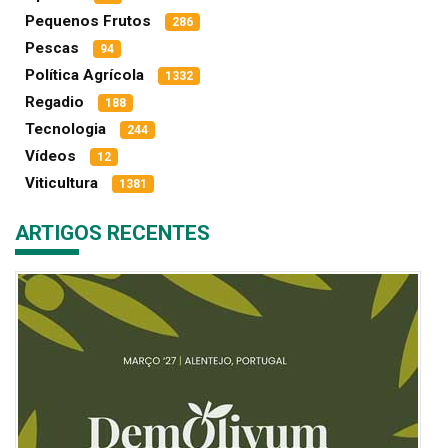
Pequenos Frutos
286
Pescas
94
Política Agrícola
1332
Regadio
188
Tecnologia
244
Vídeos
12
Viticultura
1381
ARTIGOS RECENTES