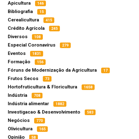
Apicultura
146
Bibliografia
15
Cerealicultura
415
Crédito Agrícola
245
Diversos
108
Especial Coronavírus
279
Eventos
1831
Formação
156
Fóruns de Modernização da Agricultura
17
Frutos Secos
73
Hortofruticultura & Floricultura
1658
Indústria
708
Indústria alimentar
1882
Investigacao & Desenvolvimento
583
Negócios
770
Olivicultura
165
Opinião
58