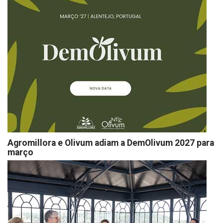
Agromillora e Olivum adiam a DemOlivum 2027 para
março