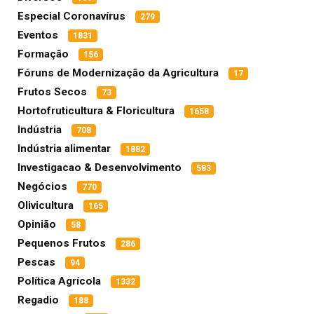
Especial Coronavírus
279
Eventos
1831
Formação
156
Fóruns de Modernização da Agricultura
17
Frutos Secos
73
Hortofruticultura & Floricultura
1658
Indústria
708
Indústria alimentar
1882
Investigacao & Desenvolvimento
583
Negócios
770
Olivicultura
165
Opinião
58
Pequenos Frutos
286
Pescas
94
Política Agrícola
1332
Regadio
188