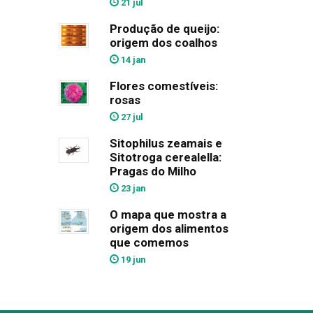
21 jul
Produção de queijo:
origem dos coalhos
14 jan
Flores comestíveis:
rosas
27 jul
Sitophilus zeamais e
Sitotroga cerealella:
Pragas do Milho
23 jan
O mapa que mostra a
origem dos alimentos
que comemos
19 jun