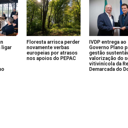
on
Floresta arrisca perder
IVDP entrega ao
 ligar
novamente verbas
Governo Plano p
europeias por atrasos
gestão sustentáv
nos apoios do PEPAC
valorização do s
vitivinícola da R
no
Demarcada do D