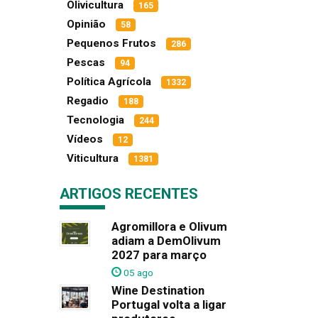
Olivicultura
165
Opinião
58
Pequenos Frutos
286
Pescas
94
Política Agrícola
1332
Regadio
188
Tecnologia
244
Vídeos
12
Viticultura
1381
ARTIGOS RECENTES
Agromillora e Olivum
adiam a DemOlivum
2027 para março
05 ago
Wine Destination
Portugal volta a ligar