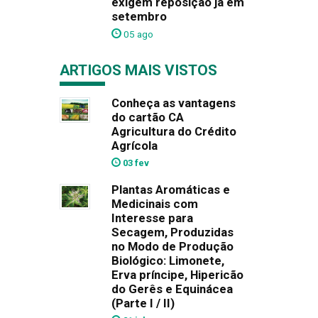
exigem reposição já em
setembro
05 ago
ARTIGOS MAIS VISTOS
Conheça as vantagens
do cartão CA
Agricultura do Crédito
Agrícola
03 fev
Plantas Aromáticas e
Medicinais com
Interesse para
Secagem, Produzidas
no Modo de Produção
Biológico: Limonete,
Erva príncipe, Hipericão
do Gerês e Equinácea
(Parte I / II)