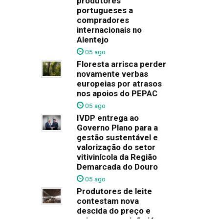
produtores
portugueses a
compradores
internacionais no
Alentejo
05 ago
Floresta arrisca perder
novamente verbas
europeias por atrasos
nos apoios do PEPAC
05 ago
IVDP entrega ao
Governo Plano para a
gestão sustentável e
valorização do setor
vitivinícola da Região
Demarcada do Douro
05 ago
Produtores de leite
contestam nova
descida do preço e