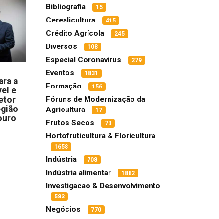
Bibliografia
15
Cerealicultura
415
Crédito Agrícola
245
Diversos
108
Especial Coronavírus
279
Eventos
1831
ara a
Formação
156
el e
Fóruns de Modernização da
etor
egião
Agricultura
17
ouro
Frutos Secos
73
Hortofruticultura & Floricultura
1658
Indústria
708
Indústria alimentar
1882
Investigacao & Desenvolvimento
583
Negócios
770