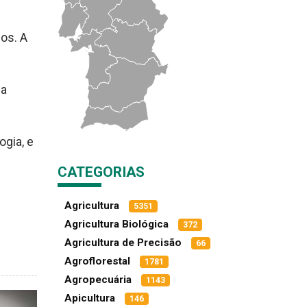
mos. A
na
ogia, e
CATEGORIAS
Agricultura
5351
Agricultura Biológica
372
Agricultura de Precisão
66
Agroflorestal
1781
Agropecuária
1143
Apicultura
146