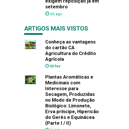
exigem reposição já em
setembro
05 ago
ARTIGOS MAIS VISTOS
Conheça as vantagens
do cartão CA
Agricultura do Crédito
Agrícola
03 fev
Plantas Aromáticas e
Medicinais com
Interesse para
Secagem, Produzidas
no Modo de Produção
Biológico: Limonete,
Erva príncipe, Hipericão
do Gerês e Equinácea
(Parte I / II)