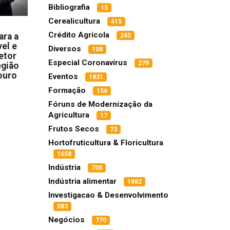
Bibliografia
15
Cerealicultura
415
Crédito Agrícola
ara a
245
el e
Diversos
108
etor
Especial Coronavírus
279
egião
ouro
Eventos
1831
Formação
156
Fóruns de Modernização da
Agricultura
17
Frutos Secos
73
Hortofruticultura & Floricultura
1658
Indústria
708
Indústria alimentar
1882
Investigacao & Desenvolvimento
583
Negócios
770