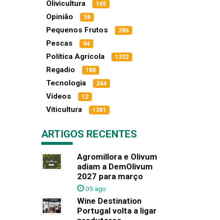
Olivicultura
165
Opinião
58
Pequenos Frutos
286
Pescas
94
Política Agrícola
1332
Regadio
188
Tecnologia
244
Vídeos
12
Viticultura
1381
ARTIGOS RECENTES
Agromillora e Olivum
adiam a DemOlivum
2027 para março
05 ago
Wine Destination
Portugal volta a ligar