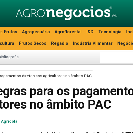
s Frutos
Agropecuária
Agroflorestal
I&D
Tecnologia
Ind
icultura
Frutos Secos
Regadio
Indústria Alimentar
Negóci
Bibliografia
s pagamentos diretos aos agricultores no âmbito PAC
regras para os pagament
ltores no âmbito PAC
a Agrícola