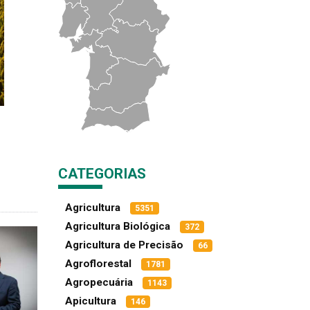
CATEGORIAS
Agricultura
5351
Agricultura Biológica
372
Agricultura de Precisão
66
Agroflorestal
1781
Agropecuária
1143
Apicultura
146