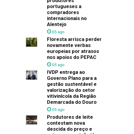
produtores
portugueses a
compradores
internacionais no
Alentejo
05 ago
Floresta arrisca perder
novamente verbas
europeias por atrasos
nos apoios do PEPAC
05 ago
IVDP entrega ao
Governo Plano para a
gestão sustentável e
valorização do setor
vitivinícola da Região
Demarcada do Douro
05 ago
Produtores de leite
contestam nova
descida do preço e