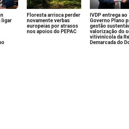
on
Floresta arrisca perder
IVDP entrega ao
 ligar
novamente verbas
Governo Plano p
europeias por atrasos
gestão sustentáv
nos apoios do PEPAC
valorização do s
vitivinícola da R
no
Demarcada do D