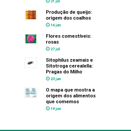
21 jul
Produção de queijo:
origem dos coalhos
14 jan
Flores comestíveis:
rosas
27 jul
Sitophilus zeamais e
Sitotroga cerealella:
Pragas do Milho
23 jan
O mapa que mostra a
origem dos alimentos
que comemos
19 jun