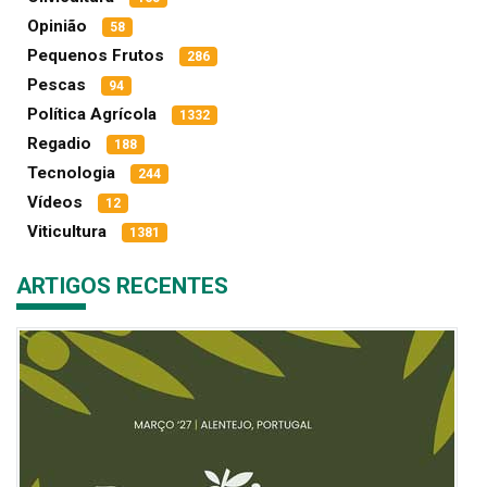
Opinião
58
Pequenos Frutos
286
Pescas
94
Política Agrícola
1332
Regadio
188
Tecnologia
244
Vídeos
12
Viticultura
1381
ARTIGOS RECENTES