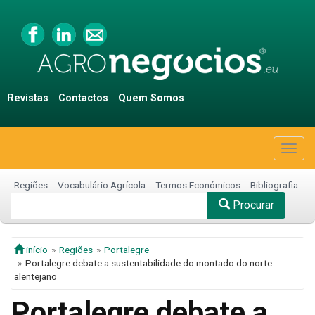
Revistas
Contactos
Quem Somos
Togg
navig
Regiões
Vocabulário Agrícola
Termos Económicos
Bibliografia
Procurar
início
Regiões
Portalegre
Portalegre debate a sustentabilidade do montado do norte
alentejano
Portalegre debate a