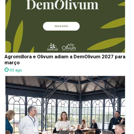
Agromillora e Olivum adiam a DemOlivum 2027 para
março
05 ago