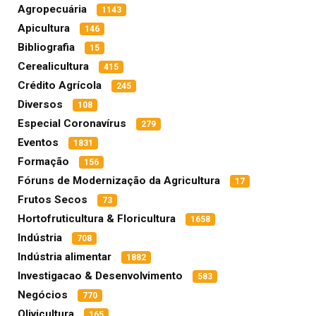
Agropecuária
1143
Apicultura
146
Bibliografia
15
Cerealicultura
415
Crédito Agrícola
245
Diversos
108
Especial Coronavírus
279
Eventos
1831
Formação
156
Fóruns de Modernização da Agricultura
17
Frutos Secos
73
Hortofruticultura & Floricultura
1658
Indústria
708
Indústria alimentar
1882
Investigacao & Desenvolvimento
583
Negócios
770
Olivicultura
165