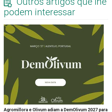
Outros artigos que lhe
podem interessar
Agromillora e Olivum adiam a DemOlivum 2027 para