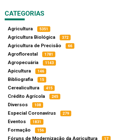
CATEGORIAS
Agricultura
5351
Agricultura Biológica
372
Agricultura de Precisão
66
Agroflorestal
1781
Agropecuária
1143
Apicultura
146
Bibliografia
15
Cerealicultura
415
Crédito Agrícola
245
Diversos
108
Especial Coronavírus
279
Eventos
1831
Formação
156
Fóruns de Modernização da Agricultura
17