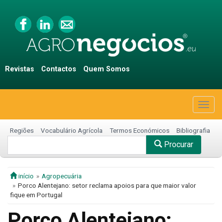
Revistas
Contactos
Quem Somos
Togg
navig
Regiões
Vocabulário Agrícola
Termos Económicos
Bibliografia
Procurar
início
Agropecuária
Porco Alentejano: setor reclama apoios para que maior valor
fique em Portugal
Porco Alentejano: