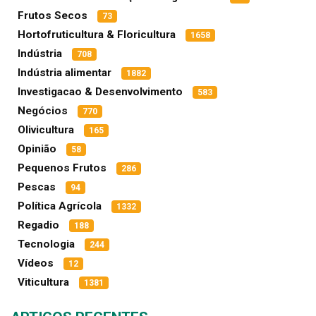
Frutos Secos
73
Hortofruticultura & Floricultura
1658
Indústria
708
Indústria alimentar
1882
Investigacao & Desenvolvimento
583
Negócios
770
Olivicultura
165
Opinião
58
Pequenos Frutos
286
Pescas
94
Política Agrícola
1332
Regadio
188
Tecnologia
244
Vídeos
12
Viticultura
1381