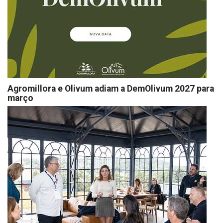
Agromillora e Olivum adiam a DemOlivum 2027 para
março