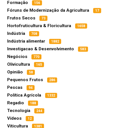
Formação
156
Fóruns de Modernização da Agricultura
17
Frutos Secos
73
Hortofruticultura & Floricultura
1658
Indústria
708
Indústria alimentar
1882
Investigacao & Desenvolvimento
583
Negócios
770
Olivicultura
165
Opinião
58
Pequenos Frutos
286
Pescas
94
Política Agrícola
1332
Regadio
188
Tecnologia
244
Vídeos
12
Viticultura
1381