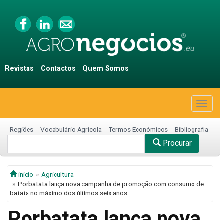
Revistas
Contactos
Quem Somos
Togg
navig
Regiões
Vocabulário Agrícola
Termos Económicos
Bibliografia
Procurar
início
Agricultura
Porbatata lança nova campanha de promoção com consumo de
batata no máximo dos últimos seis anos
Porbatata lança nova