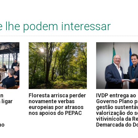
e lhe podem interessar
on
Floresta arrisca perder
IVDP entrega ao
 ligar
novamente verbas
Governo Plano p
europeias por atrasos
gestão sustentáv
nos apoios do PEPAC
valorização do s
vitivinícola da R
no
Demarcada do D