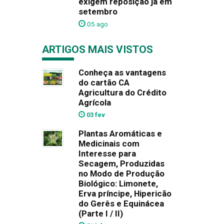
exigem reposição já em
setembro
05 ago
ARTIGOS MAIS VISTOS
Conheça as vantagens
do cartão CA
Agricultura do Crédito
Agrícola
03 fev
Plantas Aromáticas e
Medicinais com
Interesse para
Secagem, Produzidas
no Modo de Produção
Biológico: Limonete,
Erva príncipe, Hipericão
do Gerês e Equinácea
(Parte I / II)