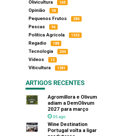
Olivicultura
165
Opinião
58
Pequenos Frutos
286
Pescas
94
Política Agrícola
1332
Regadio
188
Tecnologia
244
Vídeos
12
Viticultura
1381
ARTIGOS RECENTES
Agromillora e Olivum
adiam a DemOlivum
2027 para março
05 ago
Wine Destination
Portugal volta a ligar