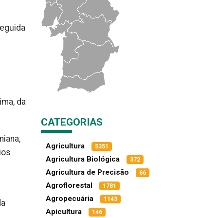
seguida
ima, da
CATEGORIAS
miana,
Agricultura
5351
ios
Agricultura Biológica
372
Agricultura de Precisão
66
Agroflorestal
1781
Agropecuária
1143
da
Apicultura
146