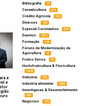
Bibliografia
15
Cerealicultura
415
Crédito Agrícola
245
Diversos
108
Especial Coronavírus
279
Eventos
1831
Formação
156
Fóruns de Modernização da
Agricultura
17
Frutos Secos
73
Hortofruticultura & Floricultura
1658
Indústria
ara a
708
el e
Indústria alimentar
1882
etor
Investigacao & Desenvolvimento
egião
ouro
583
Negócios
770