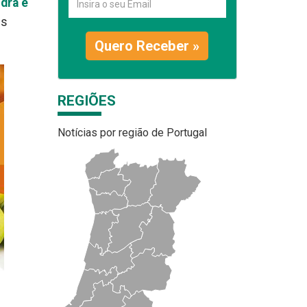
idra e
es
Quero Receber »
REGIÕES
Notícias por região de Portugal