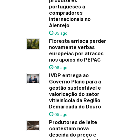
produtores
portugueses a
compradores
internacionais no
Alentejo
05 ago
Floresta arrisca perder
novamente verbas
europeias por atrasos
nos apoios do PEPAC
05 ago
IVDP entrega ao
Governo Plano para a
gestão sustentável e
valorização do setor
vitivinícola da Região
Demarcada do Douro
05 ago
Produtores de leite
contestam nova
descida do preço e