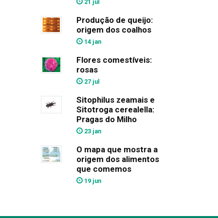
21 jul
Produção de queijo:
origem dos coalhos
14 jan
Flores comestíveis:
rosas
27 jul
Sitophilus zeamais e
Sitotroga cerealella:
Pragas do Milho
23 jan
O mapa que mostra a
origem dos alimentos
que comemos
19 jun