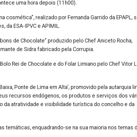
contece uma hora depois (11h00).
a cosmética", realizado por Fernanda Garrido da EPAPL, 
s, da ESA-IPVC e APIMIL.
ons de Chocolate” produzido pelo Chef Aniceto Rocha,
ante de Sidra fabricado pela Corrupia.
olo Rei de Chocolate e do Folar Limiano pelo Chef Vitor L
aixa, Ponte de Lima em Alta', promovido pela autarquia li
seus recursos endógenos, os produtos e serviços dos vár
 atratividade e visibilidade turística do concelho e da
rsas temáticas, enquadrando-se na sua maioria nos temas 