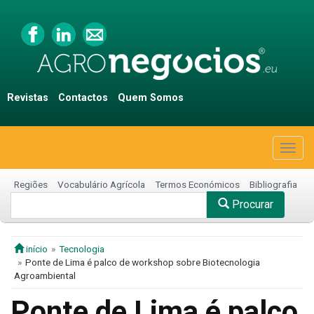
Revistas
Contactos
Quem Somos
Togg
navig
Regiões
Vocabulário Agrícola
Termos Económicos
Bibliografia
Procurar
início
Tecnologia
Ponte de Lima é palco de workshop sobre Biotecnologia
Agroambiental
Ponte de Lima é palco