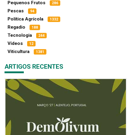
Pequenos Frutos
286
Pescas
94
Política Agrícola
1332
Regadio
188
Tecnologia
244
Vídeos
12
Viticultura
1381
ARTIGOS RECENTES