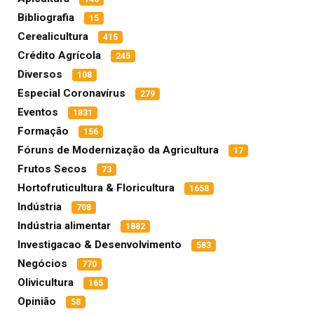
Bibliografia
15
Cerealicultura
415
Crédito Agrícola
245
Diversos
108
Especial Coronavírus
279
Eventos
1831
Formação
156
Fóruns de Modernização da Agricultura
17
Frutos Secos
73
Hortofruticultura & Floricultura
1658
Indústria
708
Indústria alimentar
1882
Investigacao & Desenvolvimento
583
Negócios
770
Olivicultura
165
Opinião
58