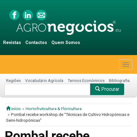
Revistas
Contactos
Quem Somos
Togg
navig
Regiões
Vocabulário Agrícola
Termos Económicos
Bibliografia
Procurar
início
Hortofruticultura & Floricultura
Pombal recebe workshop de “Técnicas de Cultivo Hidropónicas e
Semi-hidropónicas”
Pombal recebe