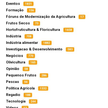
Eventos
1831
Formação
156
Fóruns de Modernização da Agricultura
17
Frutos Secos
73
Hortofruticultura & Floricultura
1658
Indústria
708
Indústria alimentar
1882
Investigacao & Desenvolvimento
583
Negócios
770
Olivicultura
165
Opinião
58
Pequenos Frutos
286
Pescas
94
Política Agrícola
1332
Regadio
188
Tecnologia
244
Vídeos
12