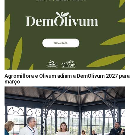
Agromillora e Olivum adiam a DemOlivum 2027 para
março