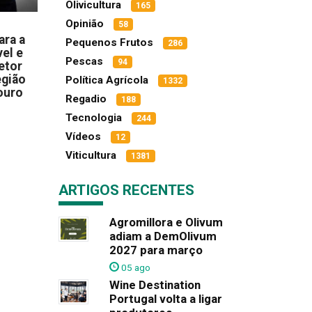
Olivicultura
165
Opinião
58
ara a
Pequenos Frutos
286
el e
Pescas
94
etor
egião
Política Agrícola
1332
ouro
Regadio
188
Tecnologia
244
Vídeos
12
Viticultura
1381
ARTIGOS RECENTES
Agromillora e Olivum
adiam a DemOlivum
2027 para março
05 ago
Wine Destination
Portugal volta a ligar