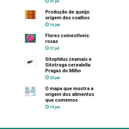
21 jul
Produção de queijo:
origem dos coalhos
14 jan
Flores comestíveis:
rosas
27 jul
Sitophilus zeamais e
Sitotroga cerealella:
Pragas do Milho
23 jan
O mapa que mostra a
origem dos alimentos
que comemos
19 jun