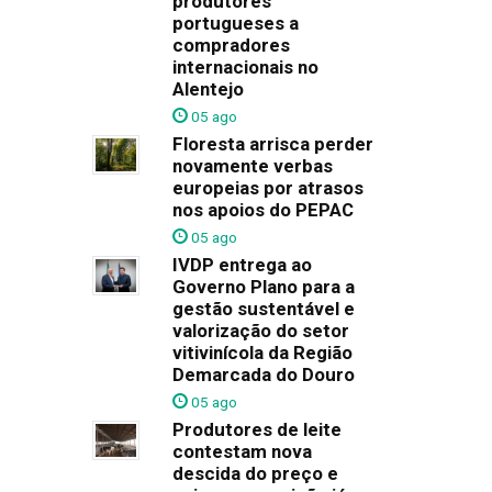
produtores
portugueses a
compradores
internacionais no
Alentejo
05 ago
Floresta arrisca perder
novamente verbas
europeias por atrasos
nos apoios do PEPAC
05 ago
IVDP entrega ao
Governo Plano para a
gestão sustentável e
valorização do setor
vitivinícola da Região
Demarcada do Douro
05 ago
Produtores de leite
contestam nova
descida do preço e