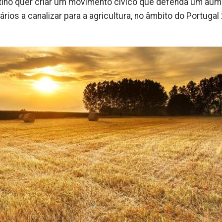
rtino quer criar um movimento cívico que defenda um au
ios a canalizar para a agricultura, no âmbito do Portugal