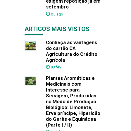
exigem reposição já em
setembro
05 ago
ARTIGOS MAIS VISTOS
Conheça as vantagens
do cartão CA
Agricultura do Crédito
Agrícola
03 fev
Plantas Aromáticas e
Medicinais com
Interesse para
Secagem, Produzidas
no Modo de Produção
Biológico: Limonete,
Erva príncipe, Hipericão
do Gerês e Equinácea
(Parte I / II)