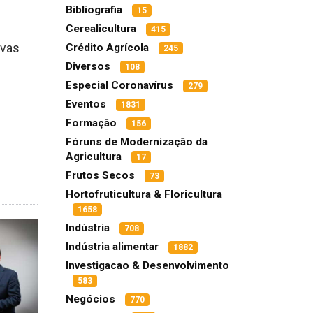
Bibliografia
15
Cerealicultura
415
ovas
Crédito Agrícola
245
Diversos
108
Especial Coronavírus
279
Eventos
1831
Formação
156
Fóruns de Modernização da
Agricultura
17
Frutos Secos
73
Hortofruticultura & Floricultura
1658
Indústria
708
Indústria alimentar
1882
Investigacao & Desenvolvimento
583
Negócios
770