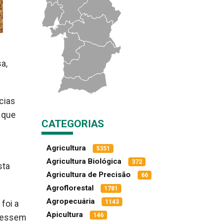
a,
cias
 que
CATEGORIAS
Agricultura
5351
Agricultura Biológica
372
sta
Agricultura de Precisão
66
Agroflorestal
1781
Agropecuária
1143
foi a
Apicultura
146
udessem