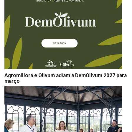
Agromillora e Olivum adiam a DemOlivum 2027 para
março