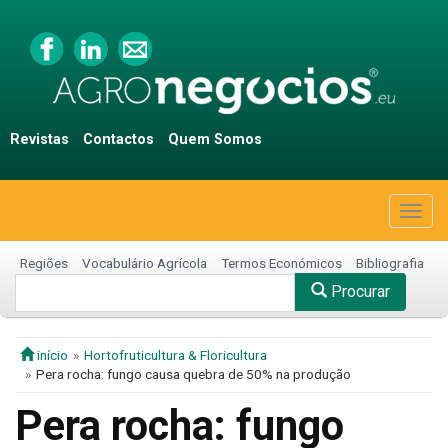
Revistas
Contactos
Quem Somos
Togg
navig
Regiões
Vocabulário Agrícola
Termos Económicos
Bibliografia
Procurar
início
Hortofruticultura & Floricultura
Pera rocha: fungo causa quebra de 50% na produção
Pera rocha: fungo