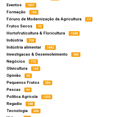
Eventos
1831
Formação
156
Fóruns de Modernização da Agricultura
17
Frutos Secos
73
Hortofruticultura & Floricultura
1658
Indústria
708
Indústria alimentar
1882
Investigacao & Desenvolvimento
583
Negócios
770
Olivicultura
165
Opinião
58
Pequenos Frutos
286
Pescas
94
Política Agrícola
1332
Regadio
188
Tecnologia
244