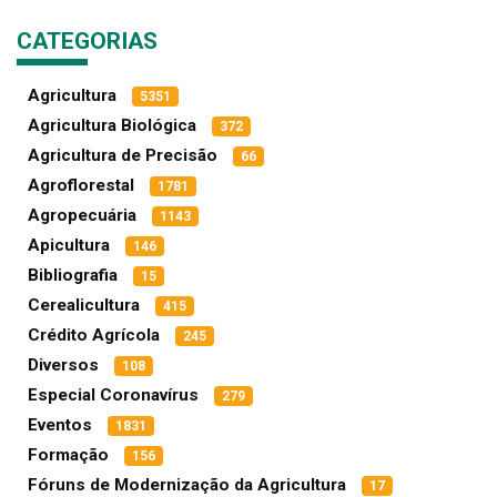
CATEGORIAS
Agricultura
5351
Agricultura Biológica
372
Agricultura de Precisão
66
Agroflorestal
1781
Agropecuária
1143
Apicultura
146
Bibliografia
15
Cerealicultura
415
Crédito Agrícola
245
Diversos
108
Especial Coronavírus
279
Eventos
1831
Formação
156
Fóruns de Modernização da Agricultura
17