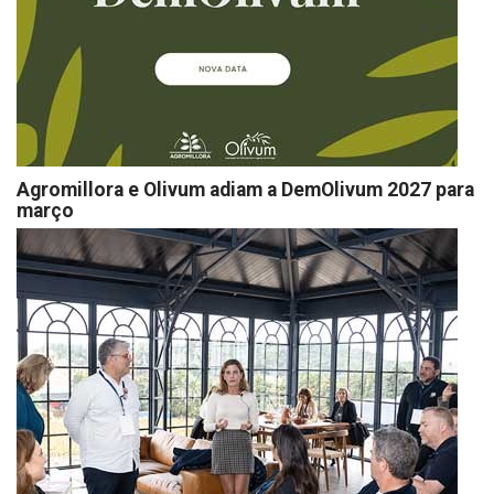
Agromillora e Olivum adiam a DemOlivum 2027 para
março