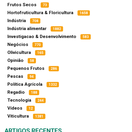
Frutos Secos
73
Hortofruticultura & Floricultura
1658
Indústria
708
Indústria alimentar
1882
Investigacao & Desenvolvimento
583
Negócios
770
Olivicultura
165
Opinião
58
Pequenos Frutos
286
Pescas
94
Política Agrícola
1332
Regadio
188
Tecnologia
244
Vídeos
12
Viticultura
1381
ARTIGOS RECENTES