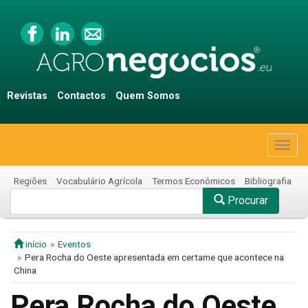
Revistas
Contactos
Quem Somos
Togg
navig
Regiões
Vocabulário Agrícola
Termos Económicos
Bibliografia
Procurar
início
Eventos
Pera Rocha do Oeste apresentada em certame que acontece na
China
Pera Rocha do Oeste