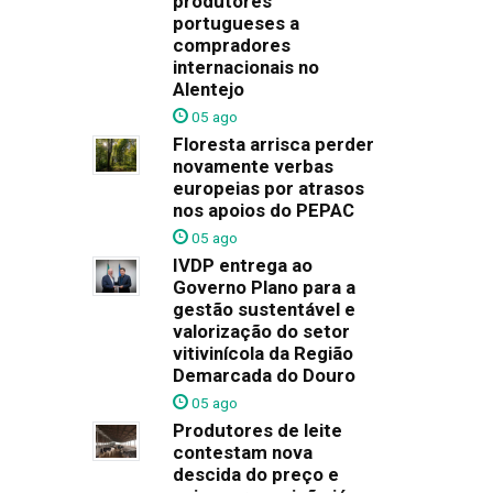
produtores
portugueses a
compradores
internacionais no
Alentejo
05 ago
Floresta arrisca perder
novamente verbas
europeias por atrasos
nos apoios do PEPAC
05 ago
IVDP entrega ao
Governo Plano para a
gestão sustentável e
valorização do setor
vitivinícola da Região
Demarcada do Douro
05 ago
Produtores de leite
contestam nova
descida do preço e