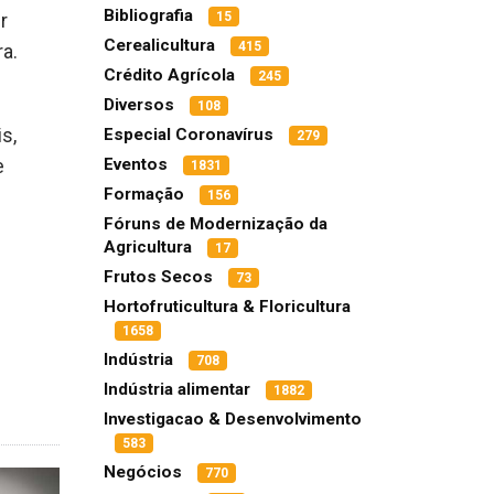
Bibliografia
15
r
Cerealicultura
415
a.
Crédito Agrícola
245
Diversos
108
Especial Coronavírus
s,
279
Eventos
e
1831
Formação
156
Fóruns de Modernização da
Agricultura
17
Frutos Secos
73
Hortofruticultura & Floricultura
1658
Indústria
708
Indústria alimentar
1882
Investigacao & Desenvolvimento
583
Negócios
770