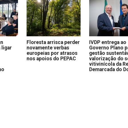
on
Floresta arrisca perder
IVDP entrega ao
 ligar
novamente verbas
Governo Plano p
europeias por atrasos
gestão sustentáv
nos apoios do PEPAC
valorização do s
vitivinícola da R
no
Demarcada do D