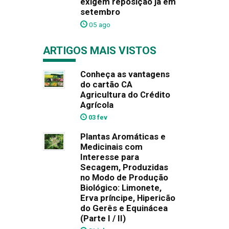
exigem reposição já em
setembro
05 ago
ARTIGOS MAIS VISTOS
Conheça as vantagens
do cartão CA
Agricultura do Crédito
Agrícola
03 fev
Plantas Aromáticas e
Medicinais com
Interesse para
Secagem, Produzidas
no Modo de Produção
Biológico: Limonete,
Erva príncipe, Hipericão
do Gerês e Equinácea
(Parte I / II)