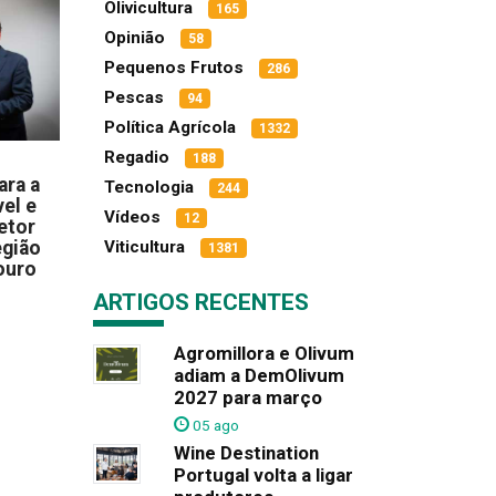
Olivicultura
165
Opinião
58
Pequenos Frutos
286
Pescas
94
Política Agrícola
1332
Regadio
188
ara a
Tecnologia
244
el e
Vídeos
12
etor
Viticultura
egião
1381
ouro
ARTIGOS RECENTES
Agromillora e Olivum
adiam a DemOlivum
2027 para março
05 ago
Wine Destination
Portugal volta a ligar