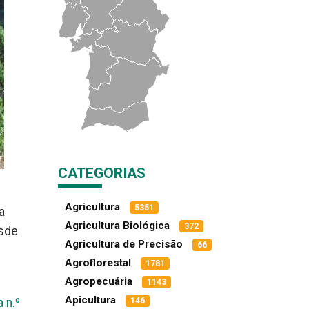
CATEGORIAS
Agricultura
5351
a
Agricultura Biológica
372
esde
Agricultura de Precisão
66
Agroflorestal
1781
Agropecuária
1143
Apicultura
146
a n.º