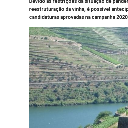
Devido às restrições da situação de pande
reestruturação da vinha, é possível antec
candidaturas aprovadas na campanha 2020