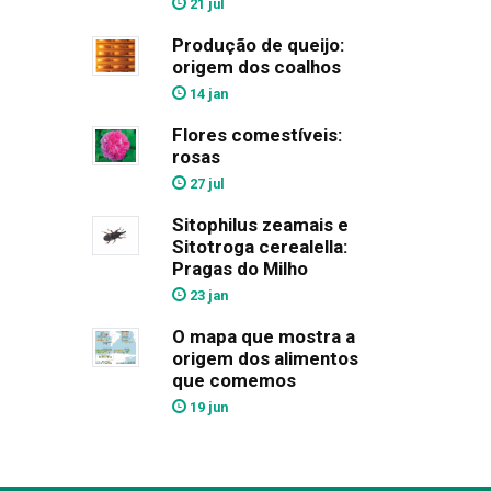
21 jul
Produção de queijo:
origem dos coalhos
14 jan
Flores comestíveis:
rosas
27 jul
Sitophilus zeamais e
Sitotroga cerealella:
Pragas do Milho
23 jan
O mapa que mostra a
origem dos alimentos
que comemos
19 jun